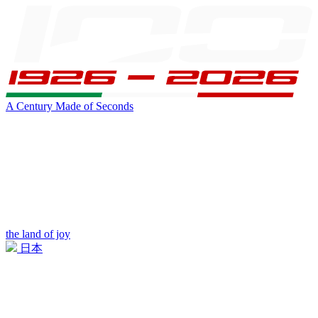
A Century Made of Seconds
the land of joy
日本