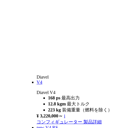
Diavel
V4
Diavel V4
168 ps
最高出力
12.8 kgm
最大トルク
223 kg
装備重量（燃料を除く）
¥ 3,220,000～
i
コンフィギュレーター
製品詳細
new
V4 RS