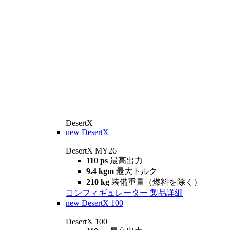
DesertX
new
DesertX
DesertX MY26
110 ps
最高出力
9.4 kgm
最大トルク
210 kg
装備重量（燃料を除く）
コンフィギュレーター
製品詳細
new
DesertX 100
DesertX 100