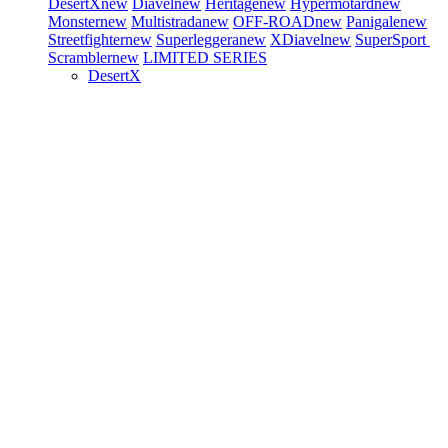
DesertX
new
Diavel
new
Heritage
new
Hypermotard
new
Monster
new
Multistrada
new
OFF-ROAD
new
Panigale
new
Streetfighter
new
Superleggera
new
XDiavel
new
SuperSport
Scrambler
new
LIMITED SERIES
DesertX