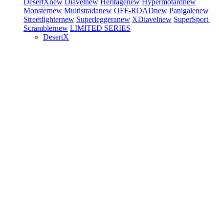
DesertX
new
Diavel
new
Heritage
new
Hypermotard
new
Monster
new
Multistrada
new
OFF-ROAD
new
Panigale
new
Streetfighter
new
Superleggera
new
XDiavel
new
SuperSport
Scrambler
new
LIMITED SERIES
DesertX