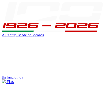
A Century Made of Seconds
the land of joy
日本