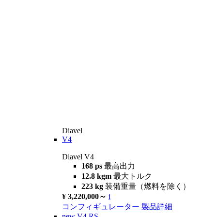
Diavel
V4
Diavel V4
168 ps
最高出力
12.8 kgm
最大トルク
223 kg
装備重量（燃料を除く）
¥ 3,220,000～
i
コンフィギュレーター
製品詳細
new
V4 RS