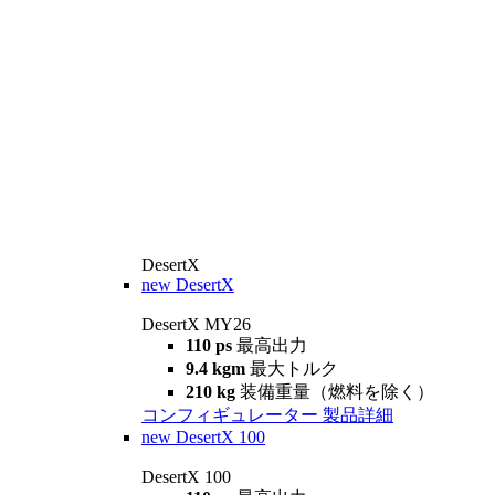
DesertX
new
DesertX
DesertX MY26
110 ps
最高出力
9.4 kgm
最大トルク
210 kg
装備重量（燃料を除く）
コンフィギュレーター
製品詳細
new
DesertX 100
DesertX 100