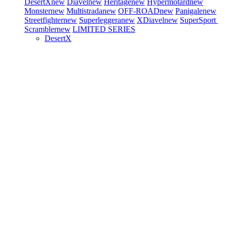
DesertX
new
Diavel
new
Heritage
new
Hypermotard
new
Monster
new
Multistrada
new
OFF-ROAD
new
Panigale
new
Streetfighter
new
Superleggera
new
XDiavel
new
SuperSport
Scrambler
new
LIMITED SERIES
DesertX