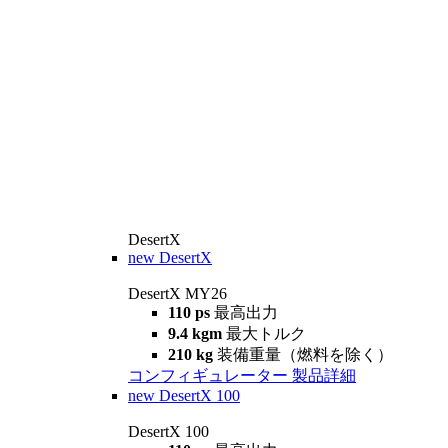
DesertX
new
DesertX
DesertX MY26
110 ps
最高出力
9.4 kgm
最大トルク
210 kg
装備重量（燃料を除く）
コンフィギュレーター
製品詳細
new
DesertX 100
DesertX 100