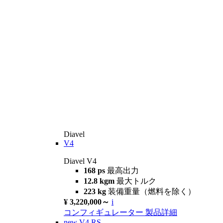
Diavel
V4
Diavel V4
168 ps
最高出力
12.8 kgm
最大トルク
223 kg
装備重量（燃料を除く）
¥ 3,220,000～
i
コンフィギュレーター
製品詳細
new
V4 RS