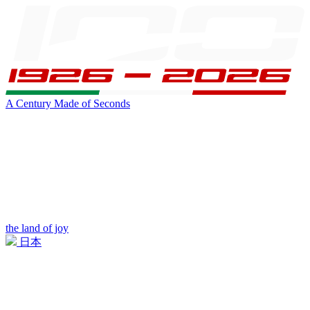
A Century Made of Seconds
the land of joy
日本