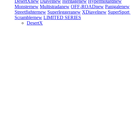
DesertX
new
Diavel
new
Heritage
new
Hypermotard
new
Monster
new
Multistrada
new
OFF-ROAD
new
Panigale
new
Streetfighter
new
Superleggera
new
XDiavel
new
SuperSport
Scrambler
new
LIMITED SERIES
DesertX