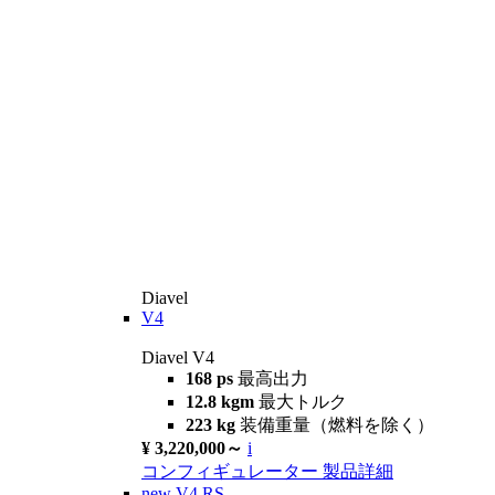
Diavel
V4
Diavel V4
168 ps
最高出力
12.8 kgm
最大トルク
223 kg
装備重量（燃料を除く）
¥ 3,220,000～
i
コンフィギュレーター
製品詳細
new
V4 RS