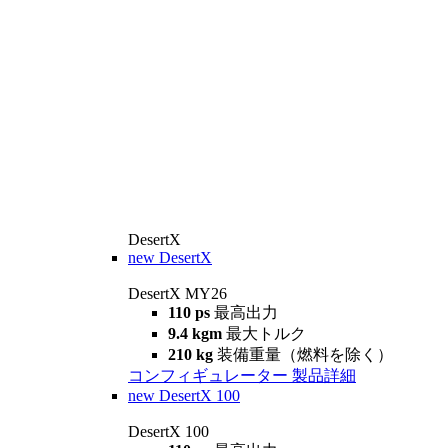
DesertX
new
DesertX
DesertX MY26
110 ps
最高出力
9.4 kgm
最大トルク
210 kg
装備重量（燃料を除く）
コンフィギュレーター
製品詳細
new
DesertX 100
DesertX 100