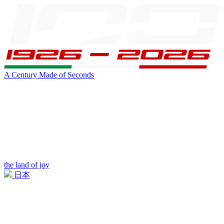
A Century Made of Seconds
the land of joy
日本