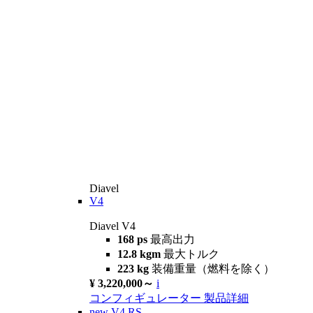
Diavel
V4
Diavel V4
168 ps
最高出力
12.8 kgm
最大トルク
223 kg
装備重量（燃料を除く）
¥ 3,220,000～
i
コンフィギュレーター
製品詳細
new
V4 RS