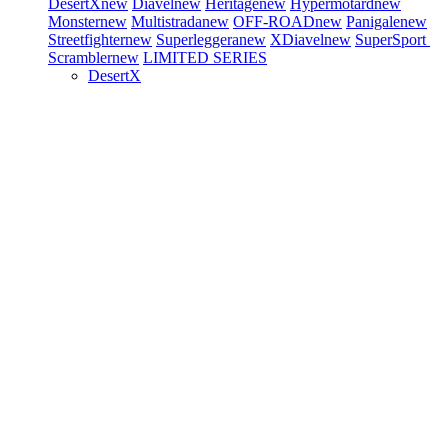
DesertX
new
Diavel
new
Heritage
new
Hypermotard
new
Monster
new
Multistrada
new
OFF-ROAD
new
Panigale
new
Streetfighter
new
Superleggera
new
XDiavel
new
SuperSport
Scrambler
new
LIMITED SERIES
DesertX