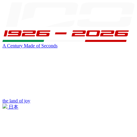
A Century Made of Seconds
the land of joy
日本