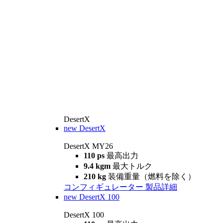
DesertX
new
DesertX
DesertX MY26
110 ps
最高出力
9.4 kgm
最大トルク
210 kg
装備重量（燃料を除く）
コンフィギュレーター
製品詳細
new
DesertX 100
DesertX 100