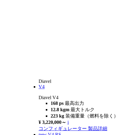
Diavel
V4
Diavel V4
168 ps
最高出力
12.8 kgm
最大トルク
223 kg
装備重量（燃料を除く）
¥ 3,220,000～
i
コンフィギュレーター
製品詳細
new
V4 RS