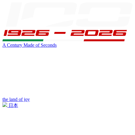
A Century Made of Seconds
the land of joy
日本