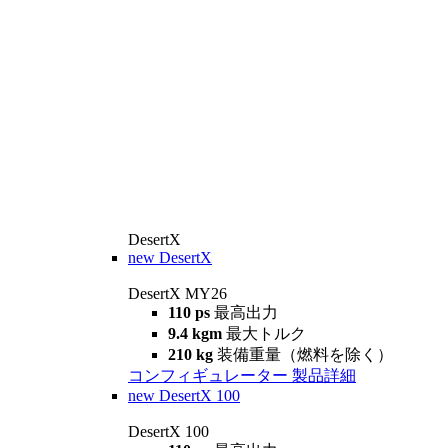
DesertX
new
DesertX
DesertX MY26
110 ps
最高出力
9.4 kgm
最大トルク
210 kg
装備重量（燃料を除く）
コンフィギュレーター
製品詳細
new
DesertX 100
DesertX 100