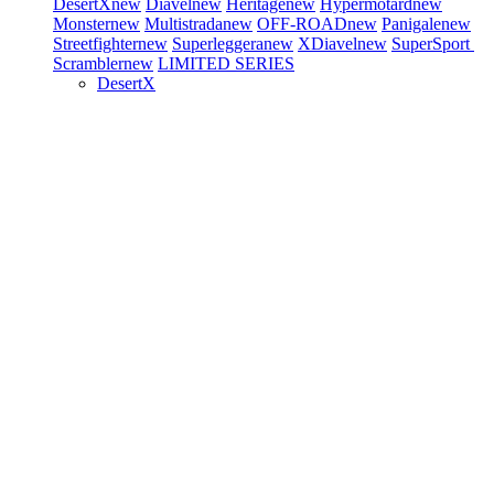
DesertX
new
Diavel
new
Heritage
new
Hypermotard
new
Monster
new
Multistrada
new
OFF-ROAD
new
Panigale
new
Streetfighter
new
Superleggera
new
XDiavel
new
SuperSport
Scrambler
new
LIMITED SERIES
DesertX