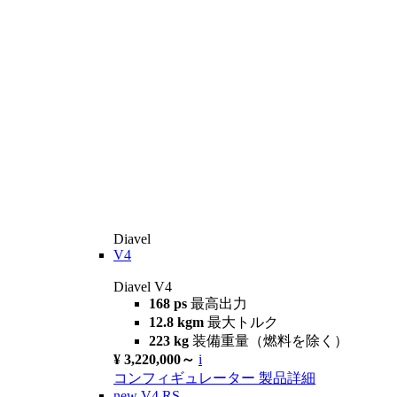
Diavel
V4
Diavel V4
168 ps
最高出力
12.8 kgm
最大トルク
223 kg
装備重量（燃料を除く）
¥ 3,220,000～
i
コンフィギュレーター
製品詳細
new
V4 RS