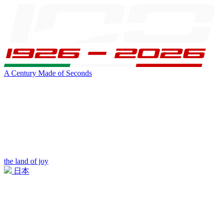
A Century Made of Seconds
the land of joy
日本