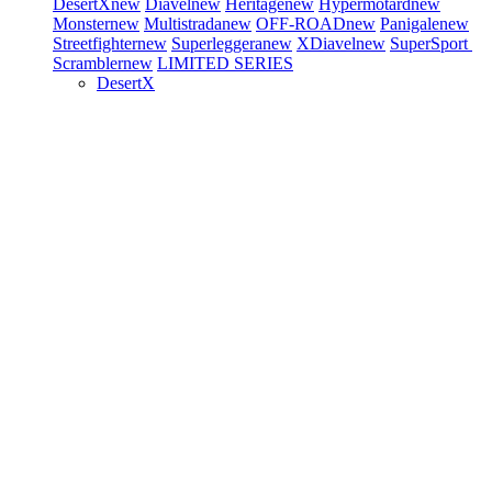
DesertX
new
Diavel
new
Heritage
new
Hypermotard
new
Monster
new
Multistrada
new
OFF-ROAD
new
Panigale
new
Streetfighter
new
Superleggera
new
XDiavel
new
SuperSport
Scrambler
new
LIMITED SERIES
DesertX