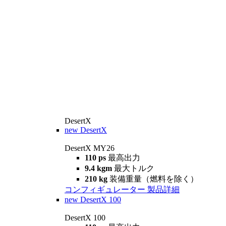
DesertX
new
DesertX
DesertX MY26
110 ps
最高出力
9.4 kgm
最大トルク
210 kg
装備重量（燃料を除く）
コンフィギュレーター
製品詳細
new
DesertX 100
DesertX 100