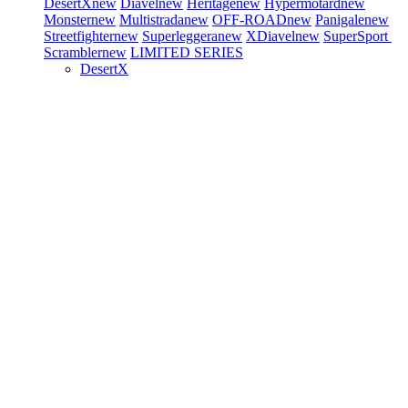
DesertX
new
Diavel
new
Heritage
new
Hypermotard
new
Monster
new
Multistrada
new
OFF-ROAD
new
Panigale
new
Streetfighter
new
Superleggera
new
XDiavel
new
SuperSport
Scrambler
new
LIMITED SERIES
DesertX