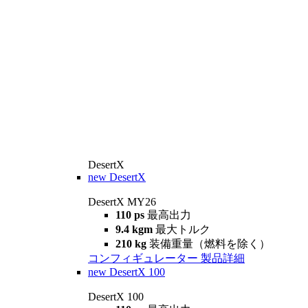
DesertX
new
DesertX
DesertX MY26
110 ps
最高出力
9.4 kgm
最大トルク
210 kg
装備重量（燃料を除く）
コンフィギュレーター
製品詳細
new
DesertX 100
DesertX 100