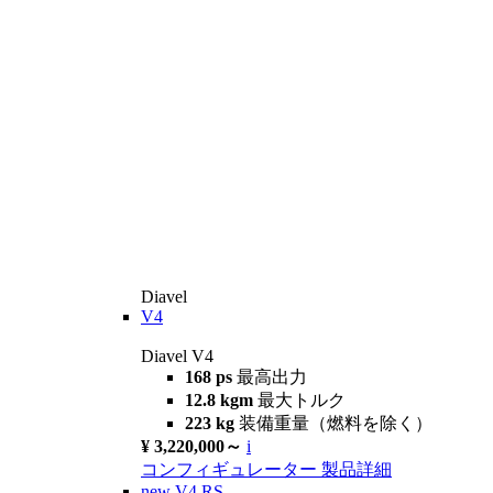
Diavel
V4
Diavel V4
168 ps
最高出力
12.8 kgm
最大トルク
223 kg
装備重量（燃料を除く）
¥ 3,220,000～
i
コンフィギュレーター
製品詳細
new
V4 RS