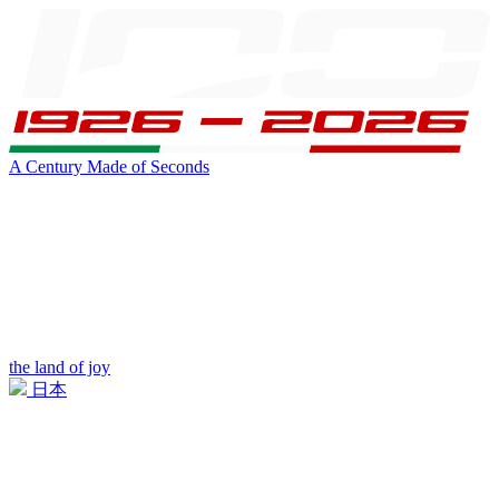
A Century Made of Seconds
the land of joy
日本