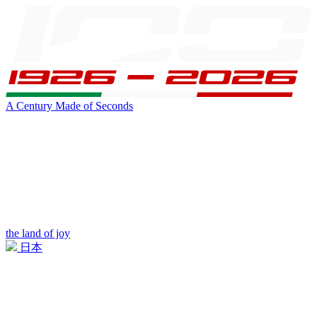
A Century Made of Seconds
the land of joy
日本