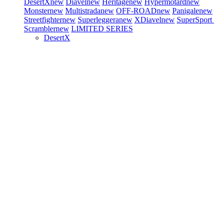
DesertX
new
Diavel
new
Heritage
new
Hypermotard
new
Monster
new
Multistrada
new
OFF-ROAD
new
Panigale
new
Streetfighter
new
Superleggera
new
XDiavel
new
SuperSport
Scrambler
new
LIMITED SERIES
DesertX