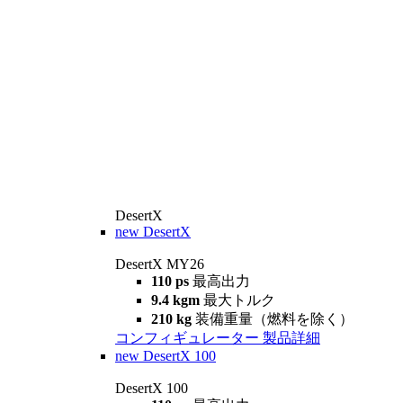
DesertX
new
DesertX
DesertX MY26
110 ps
最高出力
9.4 kgm
最大トルク
210 kg
装備重量（燃料を除く）
コンフィギュレーター
製品詳細
new
DesertX 100
DesertX 100