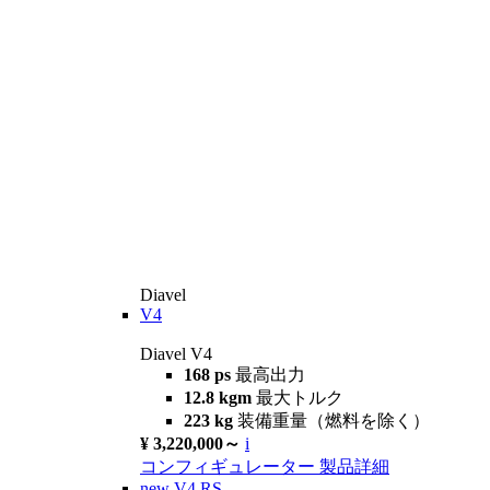
Diavel
V4
Diavel V4
168 ps
最高出力
12.8 kgm
最大トルク
223 kg
装備重量（燃料を除く）
¥ 3,220,000～
i
コンフィギュレーター
製品詳細
new
V4 RS