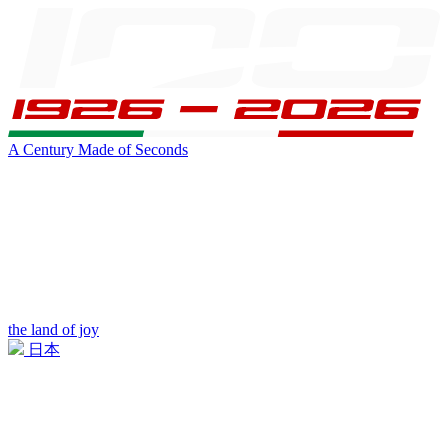
A Century Made of Seconds
the land of joy
日本