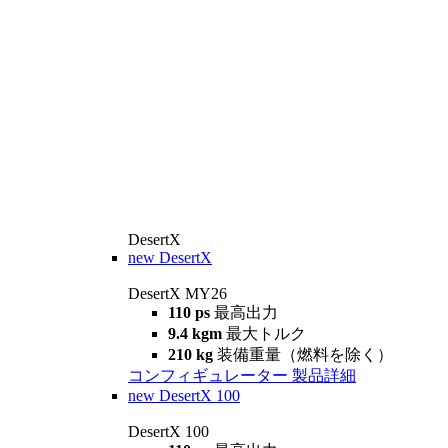
DesertX
new
DesertX
DesertX MY26
110 ps
最高出力
9.4 kgm
最大トルク
210 kg
装備重量（燃料を除く）
コンフィギュレーター
製品詳細
new
DesertX 100
DesertX 100