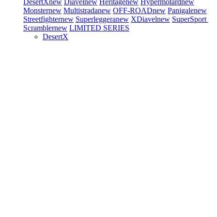
DesertX
new
Diavel
new
Heritage
new
Hypermotard
new
Monster
new
Multistrada
new
OFF-ROAD
new
Panigale
new
Streetfighter
new
Superleggera
new
XDiavel
new
SuperSport
Scrambler
new
LIMITED SERIES
DesertX