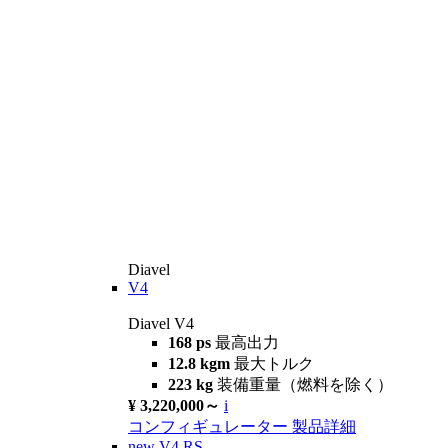
Diavel
V4
Diavel V4
168 ps
最高出力
12.8 kgm
最大トルク
223 kg
装備重量（燃料を除く）
¥ 3,220,000～
i
コンフィギュレーター
製品詳細
new
V4 RS