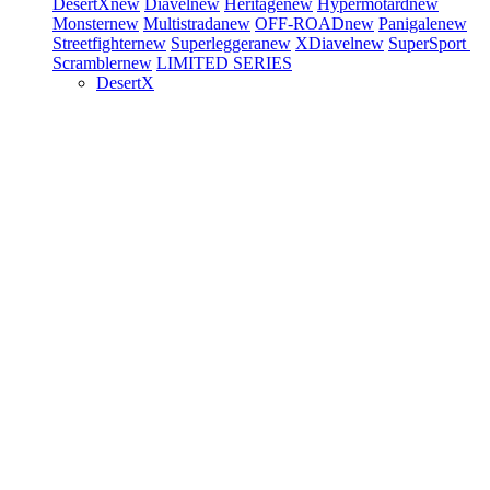
DesertX
new
Diavel
new
Heritage
new
Hypermotard
new
Monster
new
Multistrada
new
OFF-ROAD
new
Panigale
new
Streetfighter
new
Superleggera
new
XDiavel
new
SuperSport
Scrambler
new
LIMITED SERIES
DesertX