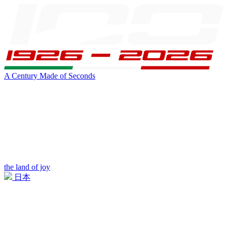
A Century Made of Seconds
the land of joy
日本