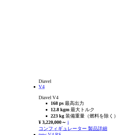
Diavel
V4
Diavel V4
168 ps
最高出力
12.8 kgm
最大トルク
223 kg
装備重量（燃料を除く）
¥ 3,220,000～
i
コンフィギュレーター
製品詳細
new
V4 RS