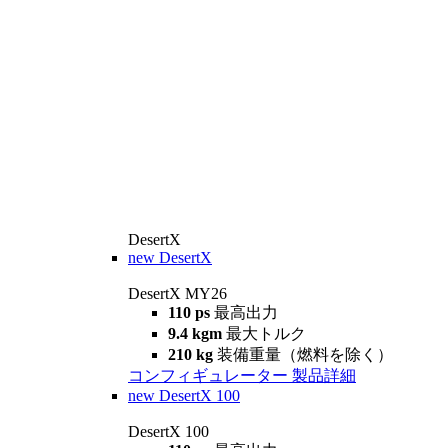
DesertX
new
DesertX
DesertX MY26
110 ps
最高出力
9.4 kgm
最大トルク
210 kg
装備重量（燃料を除く）
コンフィギュレーター
製品詳細
new
DesertX 100
DesertX 100