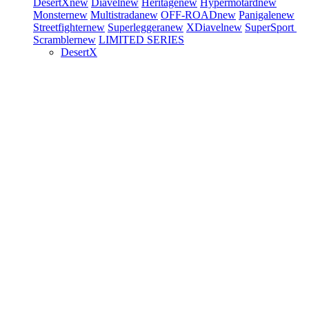
DesertX
new
Diavel
new
Heritage
new
Hypermotard
new
Monster
new
Multistrada
new
OFF-ROAD
new
Panigale
new
Streetfighter
new
Superleggera
new
XDiavel
new
SuperSport
Scrambler
new
LIMITED SERIES
DesertX