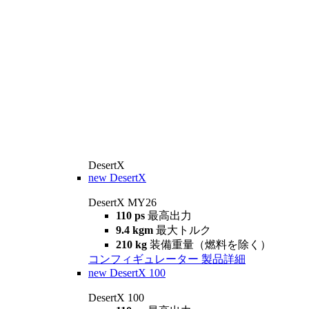
DesertX
new
DesertX
DesertX MY26
110 ps
最高出力
9.4 kgm
最大トルク
210 kg
装備重量（燃料を除く）
コンフィギュレーター
製品詳細
new
DesertX 100
DesertX 100