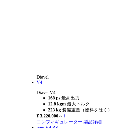
Diavel
V4
Diavel V4
168 ps
最高出力
12.8 kgm
最大トルク
223 kg
装備重量（燃料を除く）
¥ 3,220,000～
i
コンフィギュレーター
製品詳細
new
V4 RS