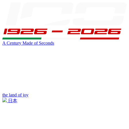
A Century Made of Seconds
the land of joy
日本