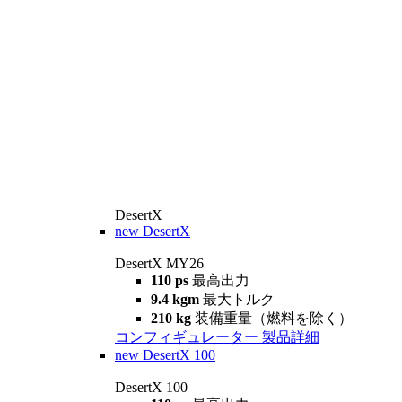
DesertX
new
DesertX
DesertX MY26
110 ps
最高出力
9.4 kgm
最大トルク
210 kg
装備重量（燃料を除く）
コンフィギュレーター
製品詳細
new
DesertX 100
DesertX 100