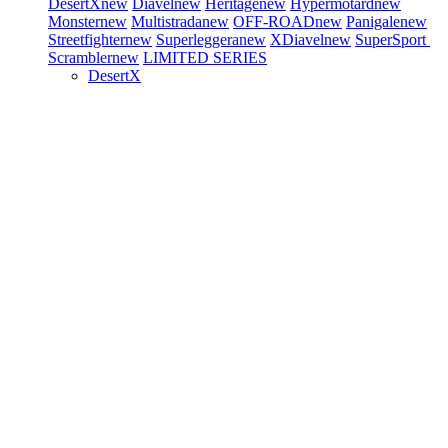
DesertX
new
Diavel
new
Heritage
new
Hypermotard
new
Monster
new
Multistrada
new
OFF-ROAD
new
Panigale
new
Streetfighter
new
Superleggera
new
XDiavel
new
SuperSport
Scrambler
new
LIMITED SERIES
DesertX