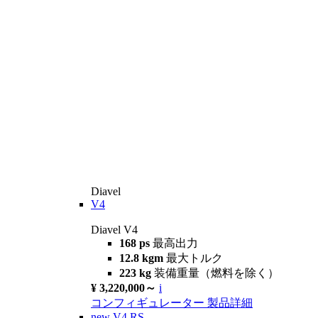
Diavel
V4
Diavel V4
168 ps
最高出力
12.8 kgm
最大トルク
223 kg
装備重量（燃料を除く）
¥ 3,220,000～
i
コンフィギュレーター
製品詳細
new
V4 RS