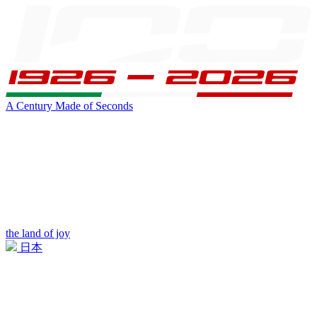
A Century Made of Seconds
the land of joy
日本