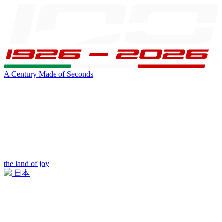
A Century Made of Seconds
the land of joy
日本