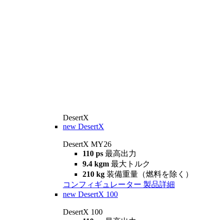
DesertX
new
DesertX
DesertX MY26
110 ps
最高出力
9.4 kgm
最大トルク
210 kg
装備重量（燃料を除く）
コンフィギュレーター
製品詳細
new
DesertX 100
DesertX 100