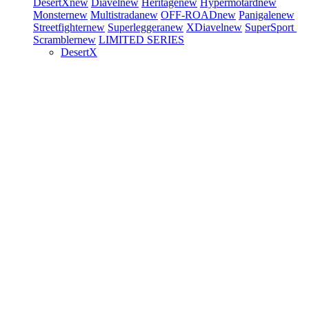
DesertX
new
Diavel
new
Heritage
new
Hypermotard
new
Monster
new
Multistrada
new
OFF-ROAD
new
Panigale
new
Streetfighter
new
Superleggera
new
XDiavel
new
SuperSport
Scrambler
new
LIMITED SERIES
DesertX