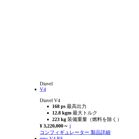
Diavel
V4
Diavel V4
168 ps
最高出力
12.8 kgm
最大トルク
223 kg
装備重量（燃料を除く）
¥ 3,220,000～
i
コンフィギュレーター
製品詳細
new
V4 RS