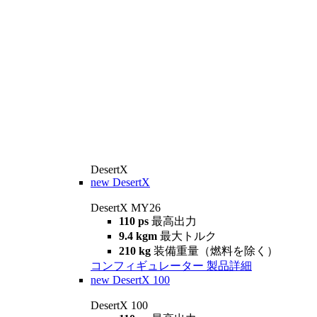
DesertX
new
DesertX
DesertX MY26
110 ps
最高出力
9.4 kgm
最大トルク
210 kg
装備重量（燃料を除く）
コンフィギュレーター
製品詳細
new
DesertX 100
DesertX 100