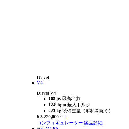
Diavel
V4
Diavel V4
168 ps
最高出力
12.8 kgm
最大トルク
223 kg
装備重量（燃料を除く）
¥ 3,220,000～
i
コンフィギュレーター
製品詳細
new
V4 RS