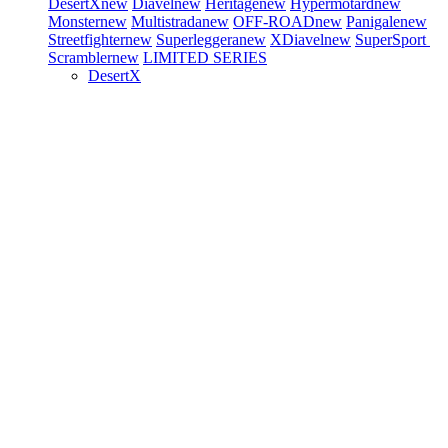
DesertX
new
Diavel
new
Heritage
new
Hypermotard
new
Monster
new
Multistrada
new
OFF-ROAD
new
Panigale
new
Streetfighter
new
Superleggera
new
XDiavel
new
SuperSport
Scrambler
new
LIMITED SERIES
DesertX