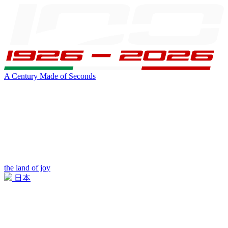
A Century Made of Seconds
the land of joy
日本