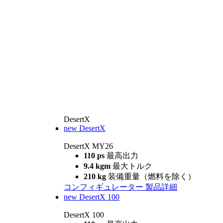
DesertX
new
DesertX
DesertX MY26
110 ps
最高出力
9.4 kgm
最大トルク
210 kg
装備重量（燃料を除く）
コンフィギュレーター
製品詳細
new
DesertX 100
DesertX 100