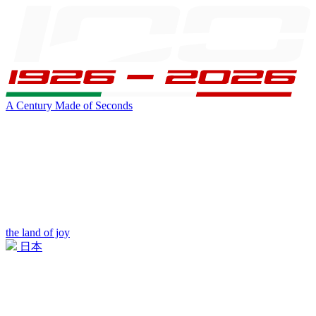
A Century Made of Seconds
the land of joy
日本