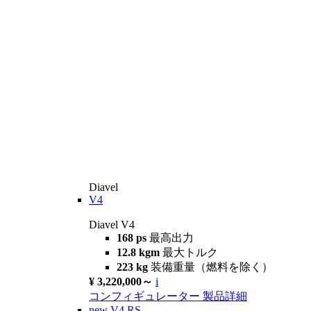
Diavel
V4
Diavel V4
168 ps
最高出力
12.8 kgm
最大トルク
223 kg
装備重量（燃料を除く）
¥ 3,220,000～
i
コンフィギュレーター
製品詳細
new
V4 RS