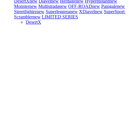
DesertX
new
Diavel
new
Heritage
new
Hypermotard
new
Monster
new
Multistrada
new
OFF-ROAD
new
Panigale
new
Streetfighter
new
Superleggera
new
XDiavel
new
SuperSport
Scrambler
new
LIMITED SERIES
DesertX