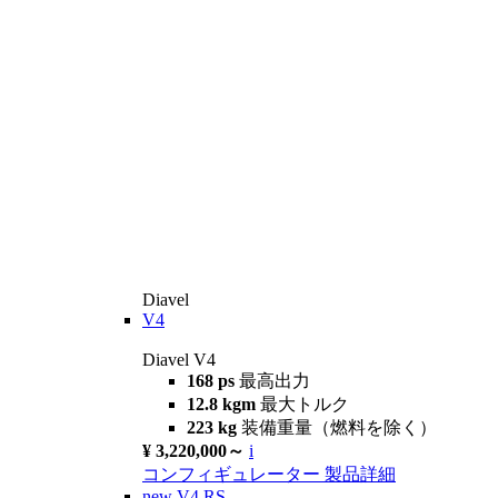
Diavel
V4
Diavel V4
168 ps
最高出力
12.8 kgm
最大トルク
223 kg
装備重量（燃料を除く）
¥ 3,220,000～
i
コンフィギュレーター
製品詳細
new
V4 RS