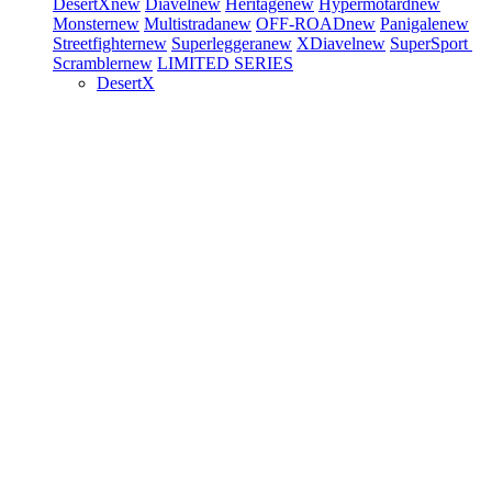
DesertX
new
Diavel
new
Heritage
new
Hypermotard
new
Monster
new
Multistrada
new
OFF-ROAD
new
Panigale
new
Streetfighter
new
Superleggera
new
XDiavel
new
SuperSport
Scrambler
new
LIMITED SERIES
DesertX