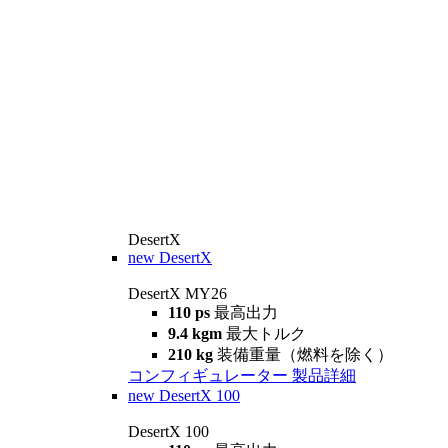
DesertX
new
DesertX
DesertX MY26
110 ps
最高出力
9.4 kgm
最大トルク
210 kg
装備重量（燃料を除く）
コンフィギュレーター
製品詳細
new
DesertX 100
DesertX 100