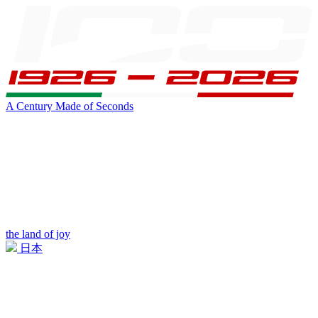
A Century Made of Seconds
the land of joy
日本