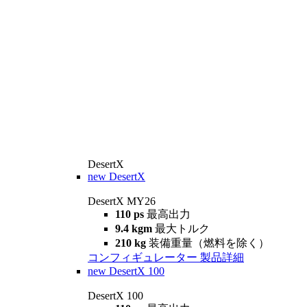
DesertX
new
DesertX
DesertX MY26
110 ps
最高出力
9.4 kgm
最大トルク
210 kg
装備重量（燃料を除く）
コンフィギュレーター
製品詳細
new
DesertX 100
DesertX 100