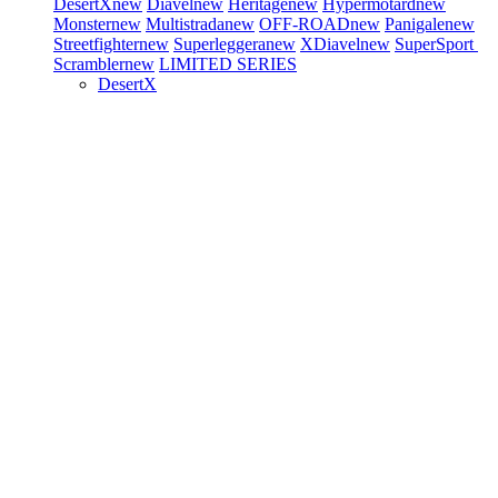
DesertX
new
Diavel
new
Heritage
new
Hypermotard
new
Monster
new
Multistrada
new
OFF-ROAD
new
Panigale
new
Streetfighter
new
Superleggera
new
XDiavel
new
SuperSport
Scrambler
new
LIMITED SERIES
DesertX