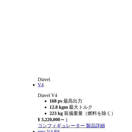
Diavel
V4
Diavel V4
168 ps
最高出力
12.8 kgm
最大トルク
223 kg
装備重量（燃料を除く）
¥ 3,220,000～
i
コンフィギュレーター
製品詳細
new
V4 RS