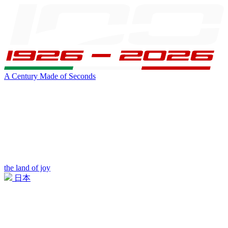
A Century Made of Seconds
the land of joy
日本