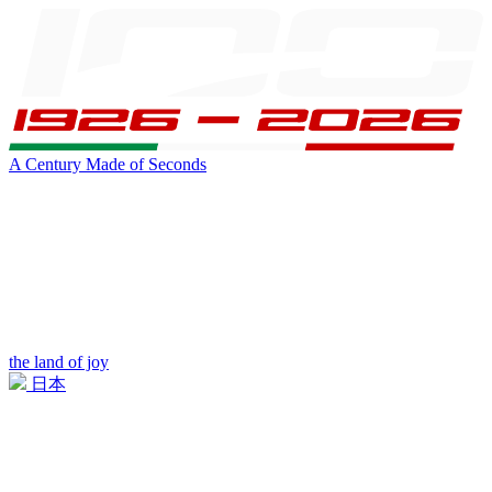
A Century Made of Seconds
the land of joy
日本