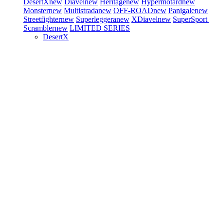
DesertX
new
Diavel
new
Heritage
new
Hypermotard
new
Monster
new
Multistrada
new
OFF-ROAD
new
Panigale
new
Streetfighter
new
Superleggera
new
XDiavel
new
SuperSport
Scrambler
new
LIMITED SERIES
DesertX