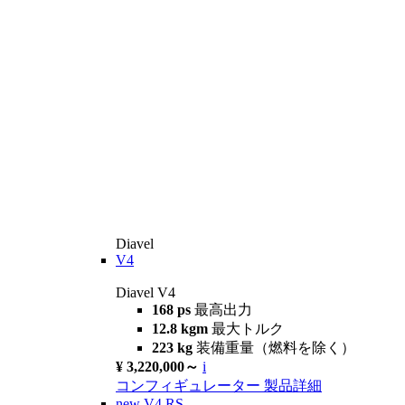
Diavel
V4
Diavel V4
168 ps
最高出力
12.8 kgm
最大トルク
223 kg
装備重量（燃料を除く）
¥ 3,220,000～
i
コンフィギュレーター
製品詳細
new
V4 RS