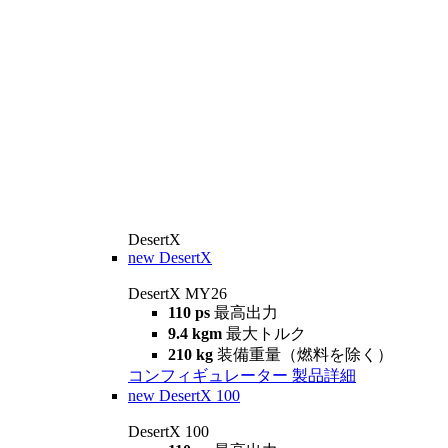
DesertX
new
DesertX
DesertX MY26
110 ps
最高出力
9.4 kgm
最大トルク
210 kg
装備重量（燃料を除く）
コンフィギュレーター
製品詳細
new
DesertX 100
DesertX 100