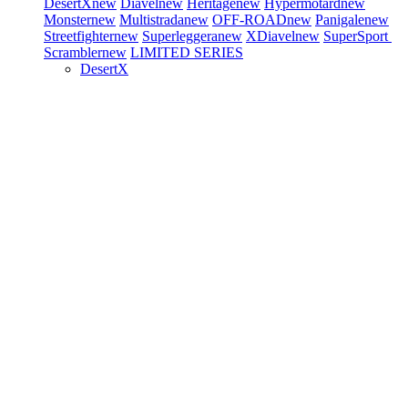
DesertX
new
Diavel
new
Heritage
new
Hypermotard
new
Monster
new
Multistrada
new
OFF-ROAD
new
Panigale
new
Streetfighter
new
Superleggera
new
XDiavel
new
SuperSport
Scrambler
new
LIMITED SERIES
DesertX