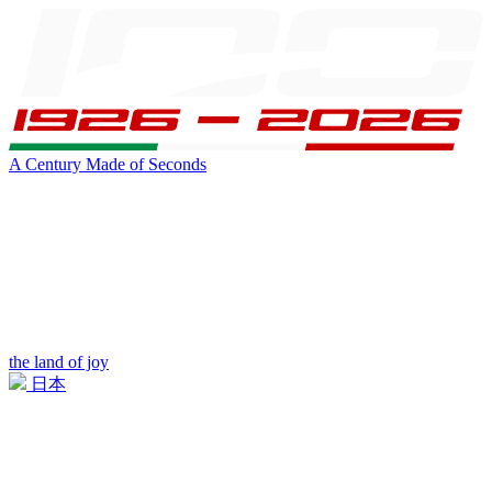
A Century Made of Seconds
the land of joy
日本