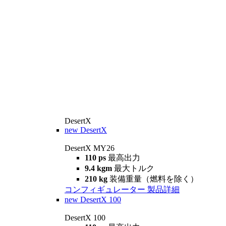
DesertX
new
DesertX
DesertX MY26
110 ps
最高出力
9.4 kgm
最大トルク
210 kg
装備重量（燃料を除く）
コンフィギュレーター
製品詳細
new
DesertX 100
DesertX 100