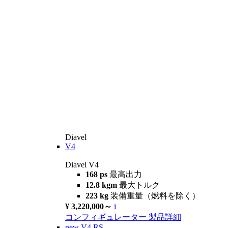
Diavel
V4
Diavel V4
168 ps
最高出力
12.8 kgm
最大トルク
223 kg
装備重量（燃料を除く）
¥ 3,220,000～
i
コンフィギュレーター
製品詳細
new
V4 RS