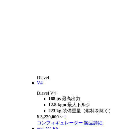
Diavel
V4
Diavel V4
168 ps
最高出力
12.8 kgm
最大トルク
223 kg
装備重量（燃料を除く）
¥ 3,220,000～
i
コンフィギュレーター
製品詳細
new
V4 RS