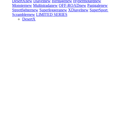
DesertX
new
Diavel
new
Heritage
new
Hypermotard
new
Monster
new
Multistrada
new
OFF-ROAD
new
Panigale
new
Streetfighter
new
Superleggera
new
XDiavel
new
SuperSport
Scrambler
new
LIMITED SERIES
DesertX