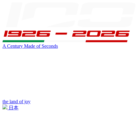
A Century Made of Seconds
the land of joy
日本