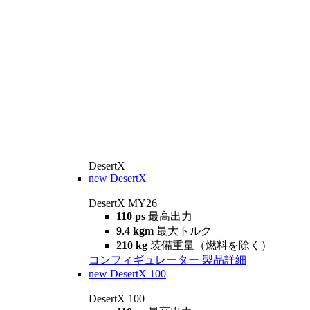
DesertX
new
DesertX
DesertX MY26
110 ps
最高出力
9.4 kgm
最大トルク
210 kg
装備重量（燃料を除く）
コンフィギュレーター
製品詳細
new
DesertX 100
DesertX 100