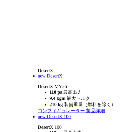
DesertX
new
DesertX
DesertX MY26
110 ps
最高出力
9.4 kgm
最大トルク
210 kg
装備重量（燃料を除く）
コンフィギュレーター
製品詳細
new
DesertX 100
DesertX 100