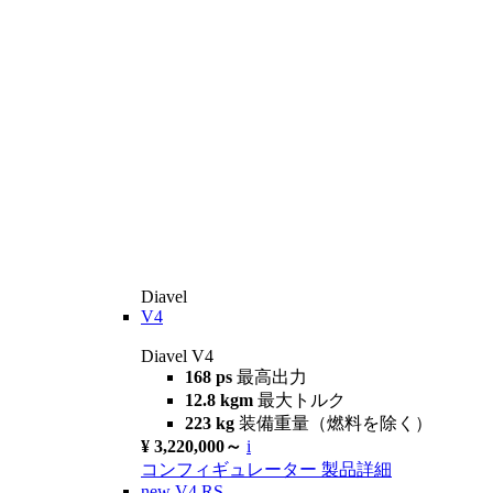
Diavel
V4
Diavel V4
168 ps
最高出力
12.8 kgm
最大トルク
223 kg
装備重量（燃料を除く）
¥ 3,220,000～
i
コンフィギュレーター
製品詳細
new
V4 RS