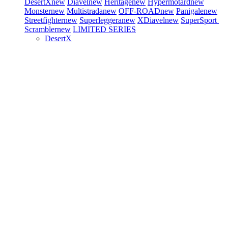
DesertX
new
Diavel
new
Heritage
new
Hypermotard
new
Monster
new
Multistrada
new
OFF-ROAD
new
Panigale
new
Streetfighter
new
Superleggera
new
XDiavel
new
SuperSport
Scrambler
new
LIMITED SERIES
DesertX