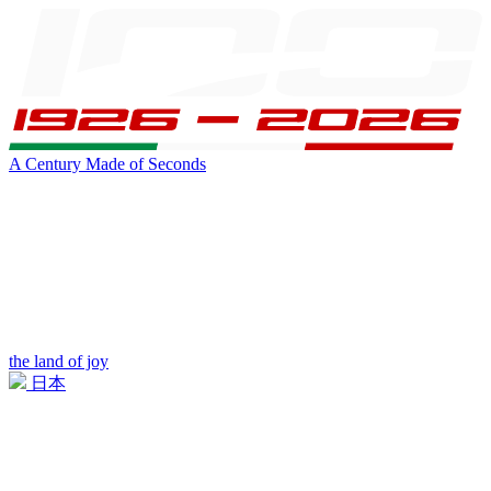
A Century Made of Seconds
the land of joy
日本