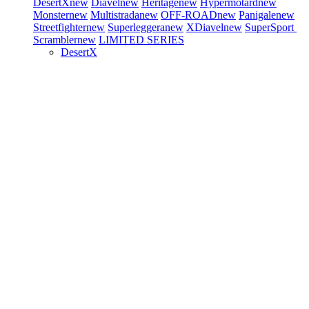
DesertX
new
Diavel
new
Heritage
new
Hypermotard
new
Monster
new
Multistrada
new
OFF-ROAD
new
Panigale
new
Streetfighter
new
Superleggera
new
XDiavel
new
SuperSport
Scrambler
new
LIMITED SERIES
DesertX