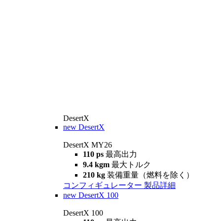
DesertX
new
DesertX
DesertX MY26
110 ps
最高出力
9.4 kgm
最大トルク
210 kg
装備重量（燃料を除く）
コンフィギュレーター
製品詳細
new
DesertX 100
DesertX 100