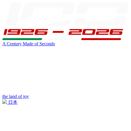
A Century Made of Seconds
the land of joy
日本