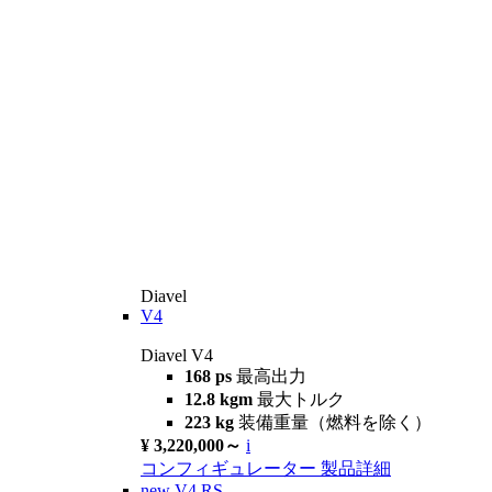
Diavel
V4
Diavel V4
168 ps
最高出力
12.8 kgm
最大トルク
223 kg
装備重量（燃料を除く）
¥ 3,220,000～
i
コンフィギュレーター
製品詳細
new
V4 RS