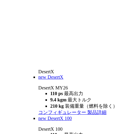
DesertX
new
DesertX
DesertX MY26
110 ps
最高出力
9.4 kgm
最大トルク
210 kg
装備重量（燃料を除く）
コンフィギュレーター
製品詳細
new
DesertX 100
DesertX 100