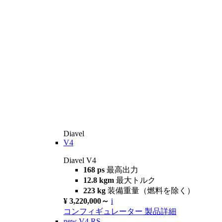
Diavel
V4
Diavel V4
168 ps
最高出力
12.8 kgm
最大トルク
223 kg
装備重量（燃料を除く）
¥ 3,220,000～
i
コンフィギュレーター
製品詳細
new
V4 RS