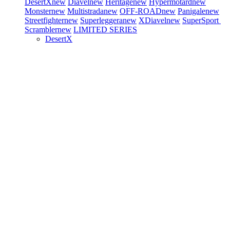
DesertX
new
Diavel
new
Heritage
new
Hypermotard
new
Monster
new
Multistrada
new
OFF-ROAD
new
Panigale
new
Streetfighter
new
Superleggera
new
XDiavel
new
SuperSport
Scrambler
new
LIMITED SERIES
DesertX