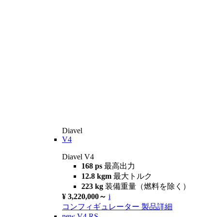
Diavel
V4
Diavel V4
168 ps
最高出力
12.8 kgm
最大トルク
223 kg
装備重量（燃料を除く）
¥ 3,220,000～
i
コンフィギュレーター
製品詳細
new
V4 RS