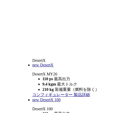
DesertX
new
DesertX
DesertX MY26
110 ps
最高出力
9.4 kgm
最大トルク
210 kg
装備重量（燃料を除く）
コンフィギュレーター
製品詳細
new
DesertX 100
DesertX 100