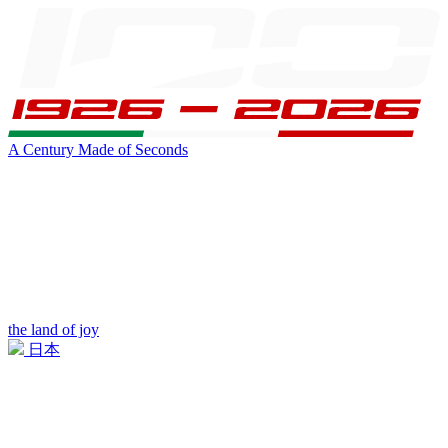
A Century Made of Seconds
the land of joy
日本