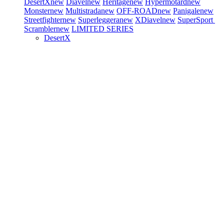
DesertX
new
Diavel
new
Heritage
new
Hypermotard
new
Monster
new
Multistrada
new
OFF-ROAD
new
Panigale
new
Streetfighter
new
Superleggera
new
XDiavel
new
SuperSport
Scrambler
new
LIMITED SERIES
DesertX