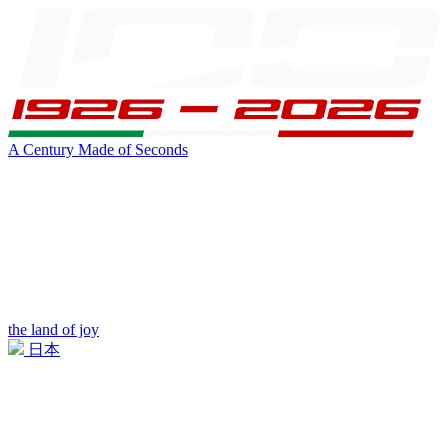
A Century Made of Seconds
the land of joy
日本