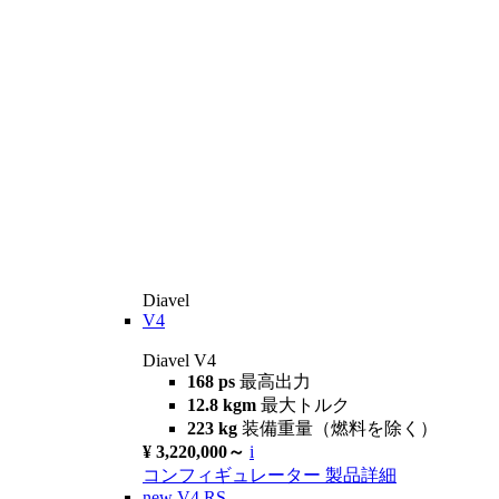
Diavel
V4
Diavel V4
168 ps
最高出力
12.8 kgm
最大トルク
223 kg
装備重量（燃料を除く）
¥ 3,220,000～
i
コンフィギュレーター
製品詳細
new
V4 RS