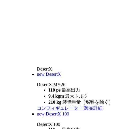
DesertX
new
DesertX
DesertX MY26
110 ps
最高出力
9.4 kgm
最大トルク
210 kg
装備重量（燃料を除く）
コンフィギュレーター
製品詳細
new
DesertX 100
DesertX 100