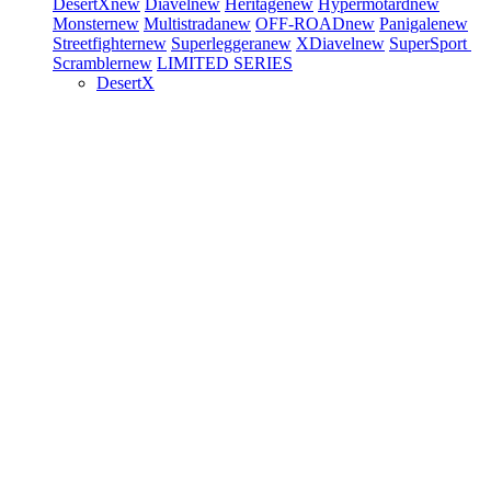
DesertX
new
Diavel
new
Heritage
new
Hypermotard
new
Monster
new
Multistrada
new
OFF-ROAD
new
Panigale
new
Streetfighter
new
Superleggera
new
XDiavel
new
SuperSport
Scrambler
new
LIMITED SERIES
DesertX