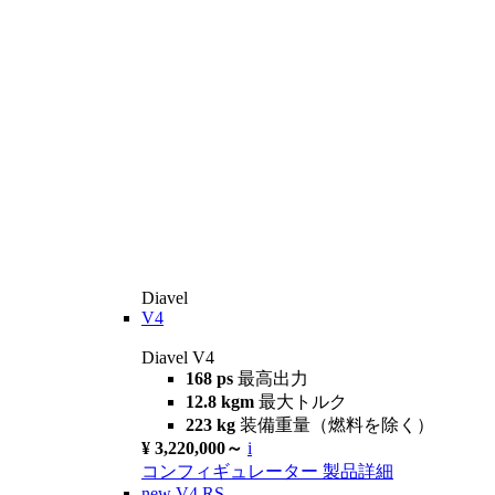
Diavel
V4
Diavel V4
168 ps
最高出力
12.8 kgm
最大トルク
223 kg
装備重量（燃料を除く）
¥ 3,220,000～
i
コンフィギュレーター
製品詳細
new
V4 RS