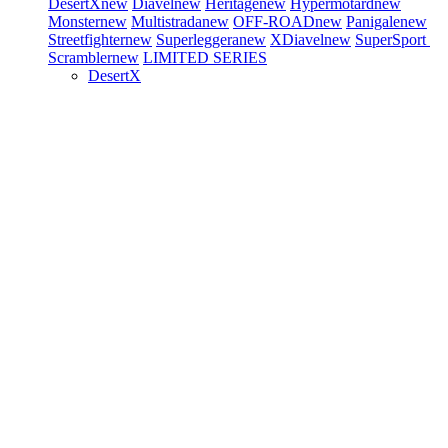
DesertX
new
Diavel
new
Heritage
new
Hypermotard
new
Monster
new
Multistrada
new
OFF-ROAD
new
Panigale
new
Streetfighter
new
Superleggera
new
XDiavel
new
SuperSport
Scrambler
new
LIMITED SERIES
DesertX