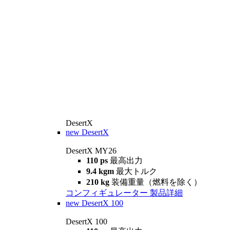
DesertX
new
DesertX
DesertX MY26
110 ps
最高出力
9.4 kgm
最大トルク
210 kg
装備重量（燃料を除く）
コンフィギュレーター
製品詳細
new
DesertX 100
DesertX 100