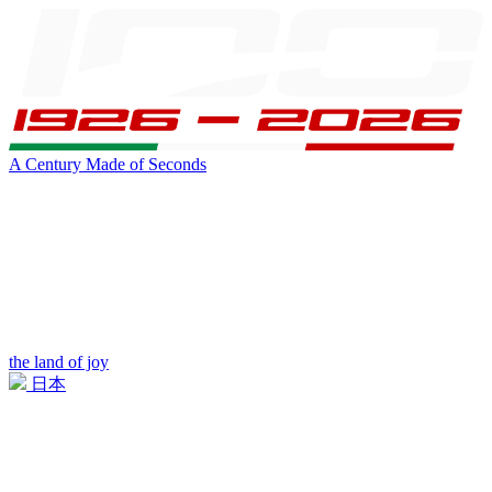
A Century Made of Seconds
the land of joy
日本