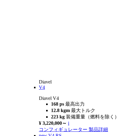
Diavel
V4
Diavel V4
168 ps
最高出力
12.8 kgm
最大トルク
223 kg
装備重量（燃料を除く）
¥ 3,220,000～
i
コンフィギュレーター
製品詳細
new
V4 RS