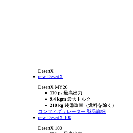
DesertX
new
DesertX
DesertX MY26
110 ps
最高出力
9.4 kgm
最大トルク
210 kg
装備重量（燃料を除く）
コンフィギュレーター
製品詳細
new
DesertX 100
DesertX 100