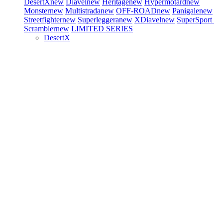
DesertX
new
Diavel
new
Heritage
new
Hypermotard
new
Monster
new
Multistrada
new
OFF-ROAD
new
Panigale
new
Streetfighter
new
Superleggera
new
XDiavel
new
SuperSport
Scrambler
new
LIMITED SERIES
DesertX