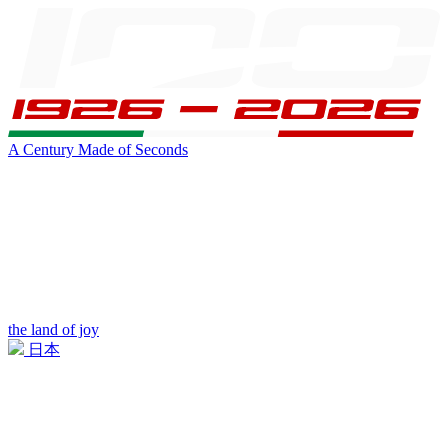
A Century Made of Seconds
the land of joy
日本