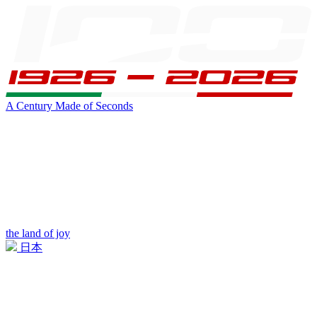
A Century Made of Seconds
the land of joy
日本