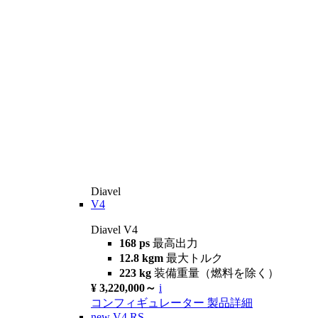
Diavel
V4
Diavel V4
168 ps
最高出力
12.8 kgm
最大トルク
223 kg
装備重量（燃料を除く）
¥ 3,220,000～
i
コンフィギュレーター
製品詳細
new
V4 RS