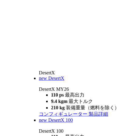
DesertX
new
DesertX
DesertX MY26
110 ps
最高出力
9.4 kgm
最大トルク
210 kg
装備重量（燃料を除く）
コンフィギュレーター
製品詳細
new
DesertX 100
DesertX 100