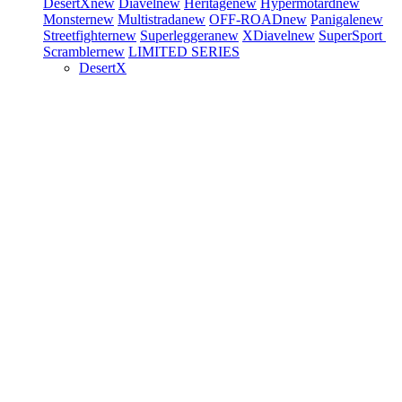
DesertX
new
Diavel
new
Heritage
new
Hypermotard
new
Monster
new
Multistrada
new
OFF-ROAD
new
Panigale
new
Streetfighter
new
Superleggera
new
XDiavel
new
SuperSport
Scrambler
new
LIMITED SERIES
DesertX