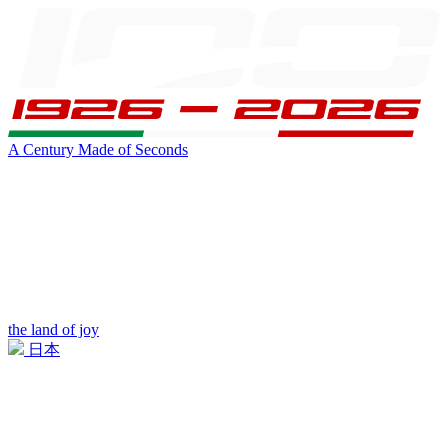
A Century Made of Seconds
the land of joy
日本