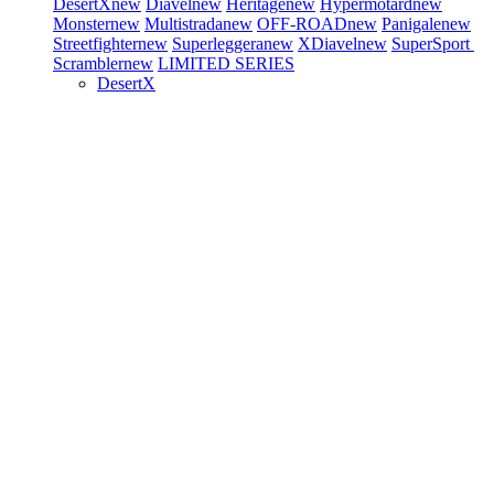
DesertX
new
Diavel
new
Heritage
new
Hypermotard
new
Monster
new
Multistrada
new
OFF-ROAD
new
Panigale
new
Streetfighter
new
Superleggera
new
XDiavel
new
SuperSport
Scrambler
new
LIMITED SERIES
DesertX