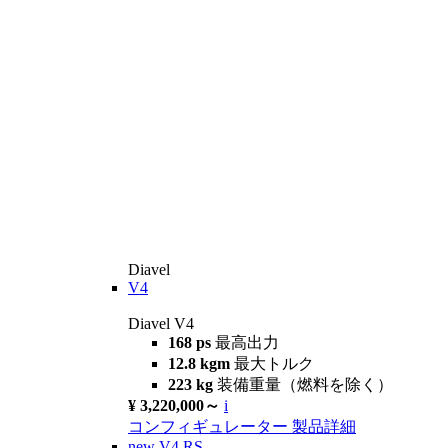
Diavel
V4
Diavel V4
168 ps
最高出力
12.8 kgm
最大トルク
223 kg
装備重量（燃料を除く）
¥ 3,220,000～
i
コンフィギュレーター
製品詳細
new
V4 RS