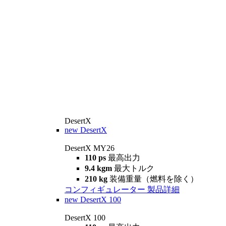
DesertX
new
DesertX
DesertX MY26
110 ps
最高出力
9.4 kgm
最大トルク
210 kg
装備重量（燃料を除く）
コンフィギュレーター
製品詳細
new
DesertX 100
DesertX 100