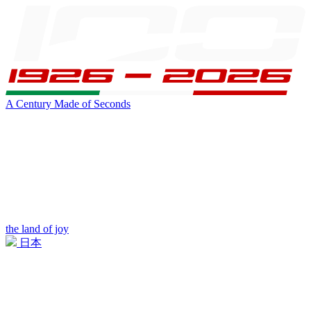
A Century Made of Seconds
the land of joy
日本