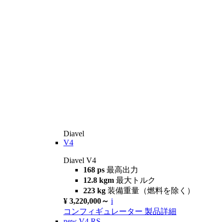
Diavel
V4
Diavel V4
168 ps
最高出力
12.8 kgm
最大トルク
223 kg
装備重量（燃料を除く）
¥ 3,220,000～
i
コンフィギュレーター
製品詳細
new
V4 RS