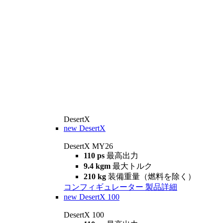
DesertX
new
DesertX
DesertX MY26
110 ps
最高出力
9.4 kgm
最大トルク
210 kg
装備重量（燃料を除く）
コンフィギュレーター
製品詳細
new
DesertX 100
DesertX 100