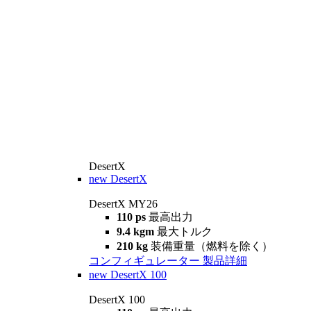
DesertX
new
DesertX
DesertX MY26
110 ps
最高出力
9.4 kgm
最大トルク
210 kg
装備重量（燃料を除く）
コンフィギュレーター
製品詳細
new
DesertX 100
DesertX 100