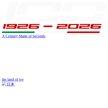
A Century Made of Seconds
the land of joy
日本