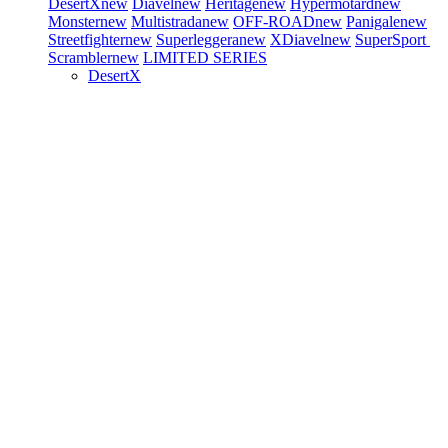
DesertX
new
Diavel
new
Heritage
new
Hypermotard
new
Monster
new
Multistrada
new
OFF-ROAD
new
Panigale
new
Streetfighter
new
Superleggera
new
XDiavel
new
SuperSport
Scrambler
new
LIMITED SERIES
DesertX