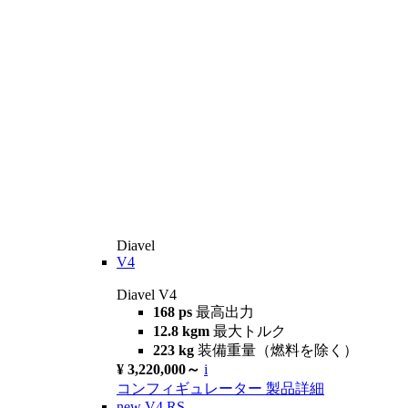
Diavel
V4
Diavel V4
168 ps
最高出力
12.8 kgm
最大トルク
223 kg
装備重量（燃料を除く）
¥ 3,220,000～
i
コンフィギュレーター
製品詳細
new
V4 RS