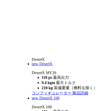
DesertX
new
DesertX
DesertX MY26
110 ps
最高出力
9.4 kgm
最大トルク
210 kg
装備重量（燃料を除く）
コンフィギュレーター
製品詳細
new
DesertX 100
DesertX 100