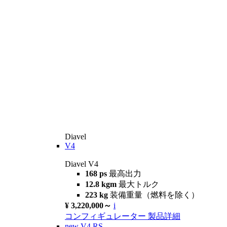
Diavel
V4
Diavel V4
168 ps
最高出力
12.8 kgm
最大トルク
223 kg
装備重量（燃料を除く）
¥ 3,220,000～
i
コンフィギュレーター
製品詳細
new
V4 RS