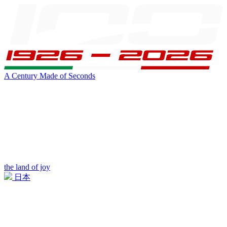
A Century Made of Seconds
the land of joy
日本