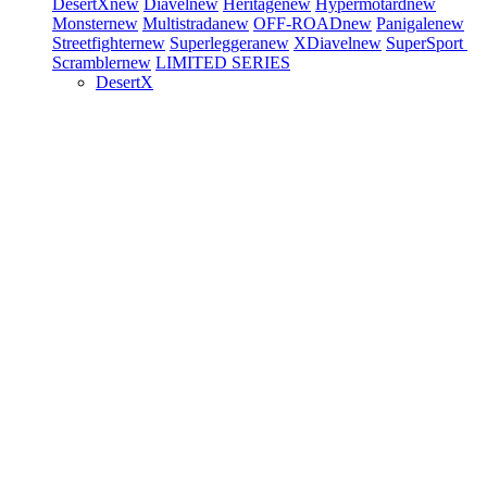
DesertX
new
Diavel
new
Heritage
new
Hypermotard
new
Monster
new
Multistrada
new
OFF-ROAD
new
Panigale
new
Streetfighter
new
Superleggera
new
XDiavel
new
SuperSport
Scrambler
new
LIMITED SERIES
DesertX