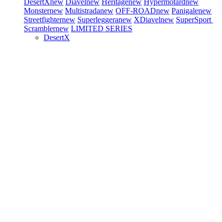
DesertX
new
Diavel
new
Heritage
new
Hypermotard
new
Monster
new
Multistrada
new
OFF-ROAD
new
Panigale
new
Streetfighter
new
Superleggera
new
XDiavel
new
SuperSport
Scrambler
new
LIMITED SERIES
DesertX