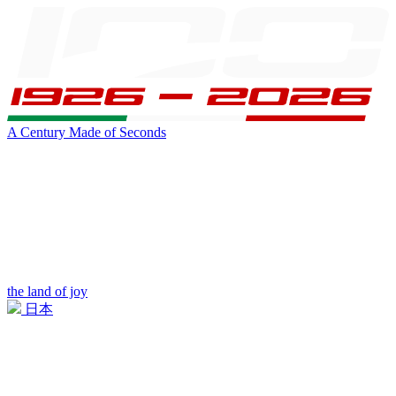
A Century Made of Seconds
the land of joy
日本