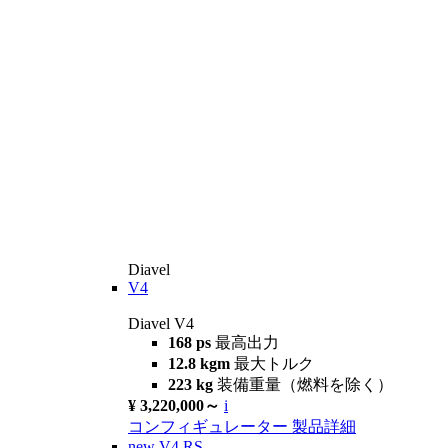
Diavel
V4
Diavel V4
168 ps
最高出力
12.8 kgm
最大トルク
223 kg
装備重量（燃料を除く）
¥ 3,220,000～
i
コンフィギュレーター
製品詳細
new
V4 RS