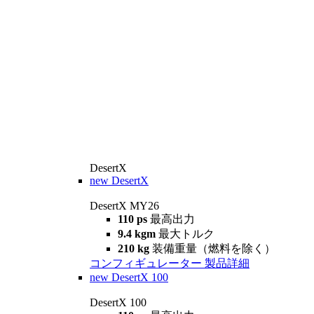
DesertX
new
DesertX
DesertX MY26
110 ps
最高出力
9.4 kgm
最大トルク
210 kg
装備重量（燃料を除く）
コンフィギュレーター
製品詳細
new
DesertX 100
DesertX 100