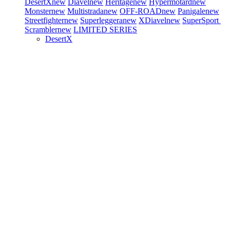
DesertX
new
Diavel
new
Heritage
new
Hypermotard
new
Monster
new
Multistrada
new
OFF-ROAD
new
Panigale
new
Streetfighter
new
Superleggera
new
XDiavel
new
SuperSport
Scrambler
new
LIMITED SERIES
DesertX