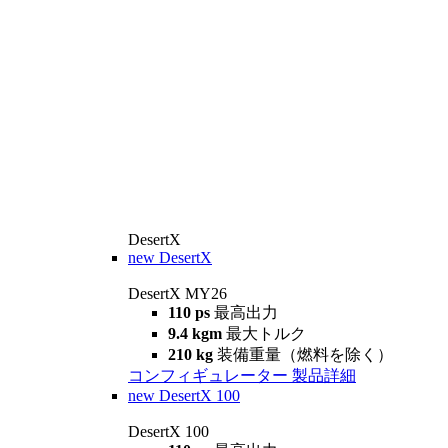
DesertX
new
DesertX
DesertX MY26
110 ps
最高出力
9.4 kgm
最大トルク
210 kg
装備重量（燃料を除く）
コンフィギュレーター
製品詳細
new
DesertX 100
DesertX 100