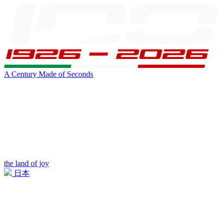
A Century Made of Seconds
the land of joy
日本