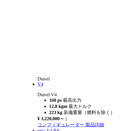
Diavel
V4
Diavel V4
168 ps
最高出力
12.8 kgm
最大トルク
223 kg
装備重量（燃料を除く）
¥ 3,220,000～
i
コンフィギュレーター
製品詳細
new
V4 RS