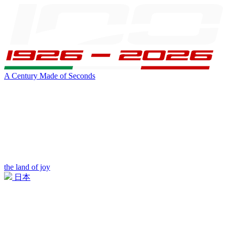
A Century Made of Seconds
the land of joy
日本