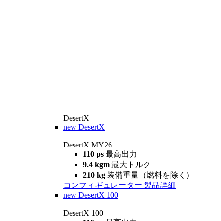
DesertX
new
DesertX
DesertX MY26
110 ps
最高出力
9.4 kgm
最大トルク
210 kg
装備重量（燃料を除く）
コンフィギュレーター
製品詳細
new
DesertX 100
DesertX 100