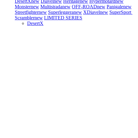
DesertX
new
Diavel
new
Heritage
new
Hypermotard
new
Monster
new
Multistrada
new
OFF-ROAD
new
Panigale
new
Streetfighter
new
Superleggera
new
XDiavel
new
SuperSport
Scrambler
new
LIMITED SERIES
DesertX