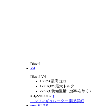
Diavel
V4
Diavel V4
168 ps
最高出力
12.8 kgm
最大トルク
223 kg
装備重量（燃料を除く）
¥ 3,220,000～
i
コンフィギュレーター
製品詳細
new
V4 RS