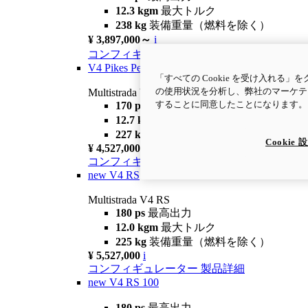
12.3 kgm
最大トルク
238 kg
装備重量（燃料を除く）
¥ 3,897,000～
i
コンフィギュレーター
製品詳細
V4 Pikes Peak
「すべての Cookie を受け入れ
の使用状況を分析し、弊社のマーケティ
Multistrada V4 Pikes Peak
することに同意したことになります
170 ps
最高出力
12.7 kgm
最大トルク
227 kg
装備重量（燃料を除く）
Cookie 
¥ 4,527,000
i
コンフィギュレーター
製品詳細
new
V4 RS
Multistrada V4 RS
180 ps
最高出力
12.0 kgm
最大トルク
225 kg
装備重量（燃料を除く）
¥ 5,527,000
i
コンフィギュレーター
製品詳細
new
V4 RS 100
180 ps
最高出力