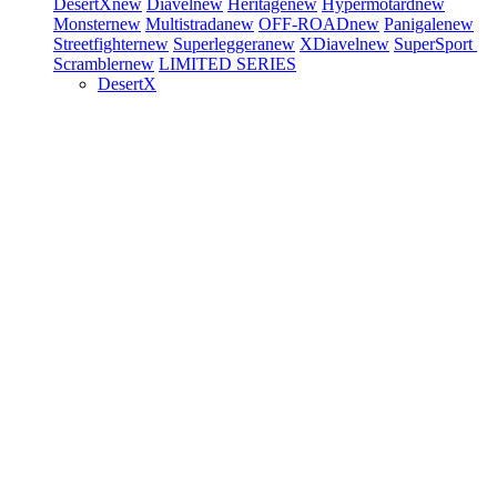
DesertX
new
Diavel
new
Heritage
new
Hypermotard
new
Monster
new
Multistrada
new
OFF-ROAD
new
Panigale
new
Streetfighter
new
Superleggera
new
XDiavel
new
SuperSport
Scrambler
new
LIMITED SERIES
DesertX