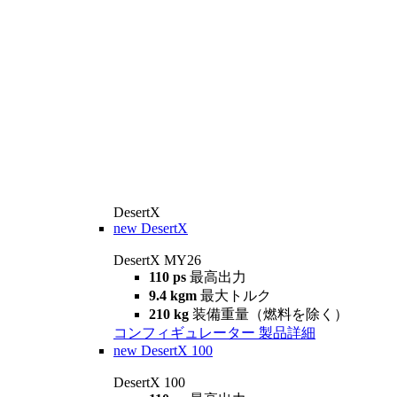
DesertX
new
DesertX
DesertX MY26
110 ps
最高出力
9.4 kgm
最大トルク
210 kg
装備重量（燃料を除く）
コンフィギュレーター
製品詳細
new
DesertX 100
DesertX 100