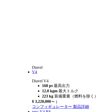
Diavel
V4
Diavel V4
168 ps
最高出力
12.8 kgm
最大トルク
223 kg
装備重量（燃料を除く）
¥ 3,220,000～
i
コンフィギュレーター
製品詳細
new
V4 RS