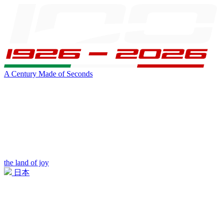
A Century Made of Seconds
the land of joy
日本