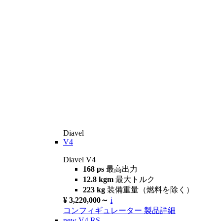
Diavel
V4
Diavel V4
168 ps
最高出力
12.8 kgm
最大トルク
223 kg
装備重量（燃料を除く）
¥ 3,220,000～
i
コンフィギュレーター
製品詳細
new
V4 RS