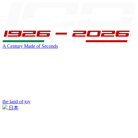
A Century Made of Seconds
the land of joy
日本