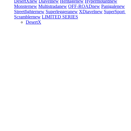
DesertX
new
Diavel
new
Heritage
new
Hypermotard
new
Monster
new
Multistrada
new
OFF-ROAD
new
Panigale
new
Streetfighter
new
Superleggera
new
XDiavel
new
SuperSport
Scrambler
new
LIMITED SERIES
DesertX