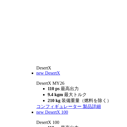
DesertX
new
DesertX
DesertX MY26
110 ps
最高出力
9.4 kgm
最大トルク
210 kg
装備重量（燃料を除く）
コンフィギュレーター
製品詳細
new
DesertX 100
DesertX 100