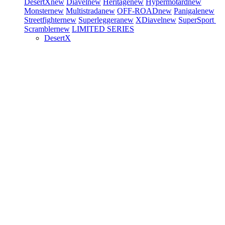
DesertX
new
Diavel
new
Heritage
new
Hypermotard
new
Monster
new
Multistrada
new
OFF-ROAD
new
Panigale
new
Streetfighter
new
Superleggera
new
XDiavel
new
SuperSport
Scrambler
new
LIMITED SERIES
DesertX