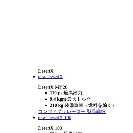
DesertX
new
DesertX
DesertX MY26
110 ps
最高出力
9.4 kgm
最大トルク
210 kg
装備重量（燃料を除く）
コンフィギュレーター
製品詳細
new
DesertX 100
DesertX 100