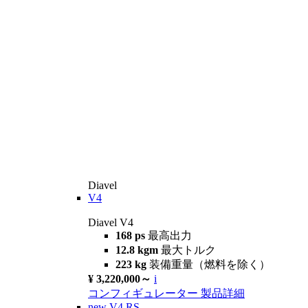
Diavel
V4
Diavel V4
168 ps
最高出力
12.8 kgm
最大トルク
223 kg
装備重量（燃料を除く）
¥ 3,220,000～
i
コンフィギュレーター
製品詳細
new
V4 RS