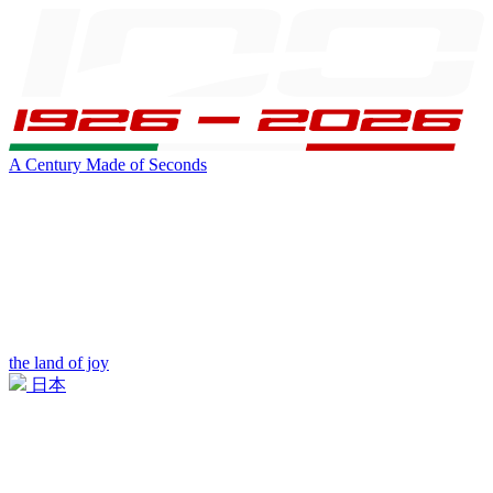
A Century Made of Seconds
the land of joy
日本