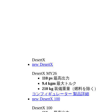
DesertX
new
DesertX
DesertX MY26
110 ps
最高出力
9.4 kgm
最大トルク
210 kg
装備重量（燃料を除く）
コンフィギュレーター
製品詳細
new
DesertX 100
DesertX 100