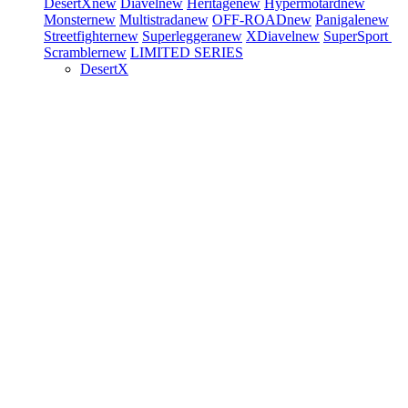
DesertX
new
Diavel
new
Heritage
new
Hypermotard
new
Monster
new
Multistrada
new
OFF-ROAD
new
Panigale
new
Streetfighter
new
Superleggera
new
XDiavel
new
SuperSport
Scrambler
new
LIMITED SERIES
DesertX