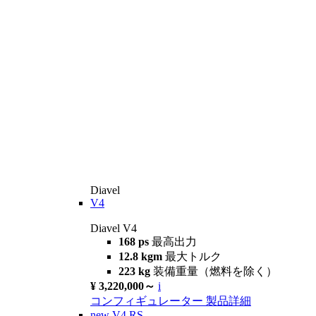
Diavel
V4
Diavel V4
168 ps
最高出力
12.8 kgm
最大トルク
223 kg
装備重量（燃料を除く）
¥ 3,220,000～
i
コンフィギュレーター
製品詳細
new
V4 RS