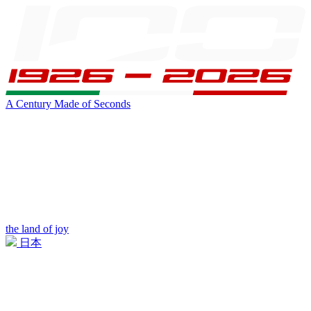
A Century Made of Seconds
the land of joy
日本