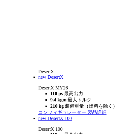
DesertX
new
DesertX
DesertX MY26
110 ps
最高出力
9.4 kgm
最大トルク
210 kg
装備重量（燃料を除く）
コンフィギュレーター
製品詳細
new
DesertX 100
DesertX 100