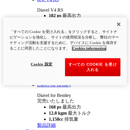
Diavel V4 RS
182 ps
最高出力
12.2 kgm
最大トルク
220 kg
装備重量（燃料を除く）
「すべての Cookie を受け入れる」をクリックすると、サイトナ
¥4,400,000
i
ビゲーションを強化し、サイトの使用状況を分析し、弊社のマー
コンフィギュレーター
製品詳細
ケティング活動を支援するために、デバイスに Cookie を保存す
new
V4 RS 100
ることに同意したことになります。
Cookies information
Diavel V4 RS 100
182 ps
最高出力
Cookie 設定
すべての COOKIE を受け
12.2 kgm
最大トルク
入れる
220 kg
装備重量（燃料を除く）
製品詳細
Diavel for Bentley
Diavel for Bentley
完売いたしました
168 ps
最高出力
12.8 kgm
最大トルク
1,158cc
排気量
製品詳細