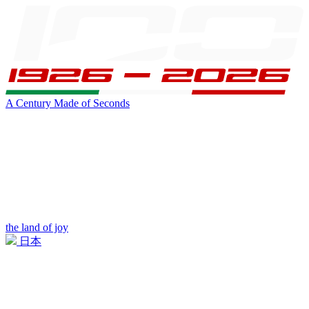
A Century Made of Seconds
the land of joy
日本