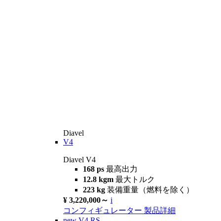
Diavel
V4
Diavel V4
168 ps
最高出力
12.8 kgm
最大トルク
223 kg
装備重量（燃料を除く）
¥ 3,220,000～
i
コンフィギュレーター
製品詳細
new
V4 RS