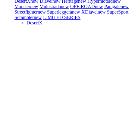
DesertX
new
Diavel
new
Heritage
new
Hypermotard
new
Monster
new
Multistrada
new
OFF-ROAD
new
Panigale
new
Streetfighter
new
Superleggera
new
XDiavel
new
SuperSport
Scrambler
new
LIMITED SERIES
DesertX