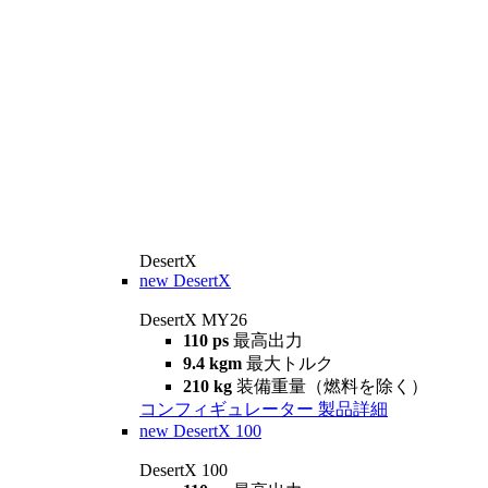
DesertX
new
DesertX
DesertX MY26
110 ps
最高出力
9.4 kgm
最大トルク
210 kg
装備重量（燃料を除く）
コンフィギュレーター
製品詳細
new
DesertX 100
DesertX 100