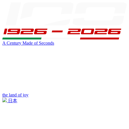
A Century Made of Seconds
the land of joy
日本