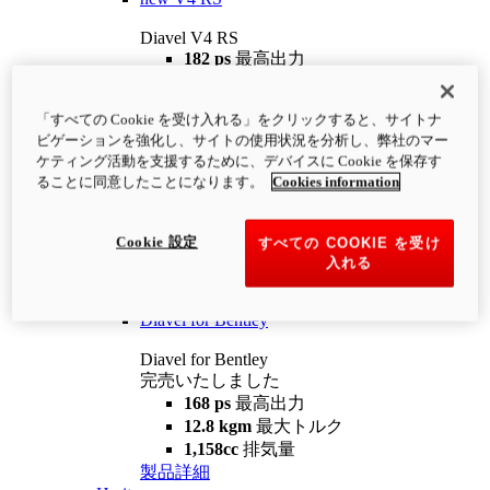
Diavel V4 RS
182 ps
最高出力
12.2 kgm
最大トルク
220 kg
装備重量（燃料を除く）
「すべての Cookie を受け入れる」をクリックすると、サイトナ
¥4,400,000
i
ビゲーションを強化し、サイトの使用状況を分析し、弊社のマー
コンフィギュレーター
製品詳細
ケティング活動を支援するために、デバイスに Cookie を保存す
new
V4 RS 100
ることに同意したことになります。
Cookies information
Diavel V4 RS 100
182 ps
最高出力
Cookie 設定
すべての COOKIE を受け
12.2 kgm
最大トルク
入れる
220 kg
装備重量（燃料を除く）
製品詳細
Diavel for Bentley
Diavel for Bentley
完売いたしました
168 ps
最高出力
12.8 kgm
最大トルク
1,158cc
排気量
製品詳細