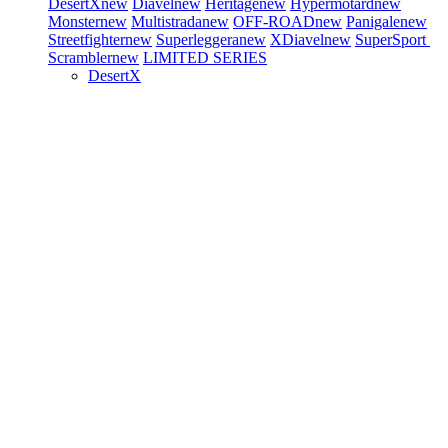
DesertX
new
Diavel
new
Heritage
new
Hypermotard
new
Monster
new
Multistrada
new
OFF-ROAD
new
Panigale
new
Streetfighter
new
Superleggera
new
XDiavel
new
SuperSport
Scrambler
new
LIMITED SERIES
DesertX