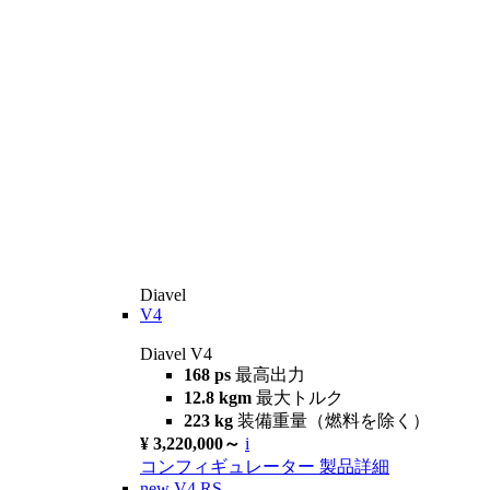
Diavel
V4
Diavel V4
168 ps
最高出力
12.8 kgm
最大トルク
223 kg
装備重量（燃料を除く）
¥ 3,220,000～
i
コンフィギュレーター
製品詳細
new
V4 RS