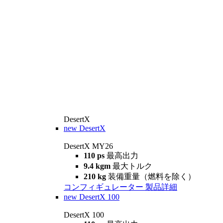
DesertX
new
DesertX
DesertX MY26
110 ps
最高出力
9.4 kgm
最大トルク
210 kg
装備重量（燃料を除く）
コンフィギュレーター
製品詳細
new
DesertX 100
DesertX 100