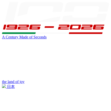
A Century Made of Seconds
the land of joy
日本