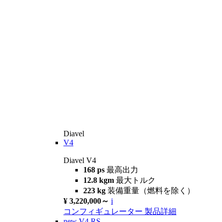
Diavel
V4
Diavel V4
168 ps
最高出力
12.8 kgm
最大トルク
223 kg
装備重量（燃料を除く）
¥ 3,220,000～
i
コンフィギュレーター
製品詳細
new
V4 RS