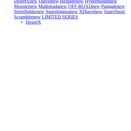
DesertX
new
Diavel
new
Heritage
new
Hypermotard
new
Monster
new
Multistrada
new
OFF-ROAD
new
Panigale
new
Streetfighter
new
Superleggera
new
XDiavel
new
SuperSport
Scrambler
new
LIMITED SERIES
DesertX