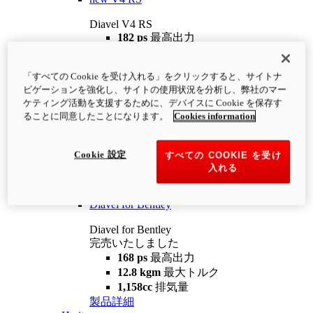
Diavel V4 RS
182 ps
最高出力
12.2 kgm
最大トルク
220 kg
装備重量（燃料を除く）
「すべての Cookie を受け入れる」をクリックすると、サイトナ
¥4,400,000
i
ビゲーションを強化し、サイトの使用状況を分析し、弊社のマー
コンフィギュレーター
製品詳細
ケティング活動を支援するために、デバイスに Cookie を保存す
new
V4 RS 100
ることに同意したことになります。
Cookies information
Diavel V4 RS 100
182 ps
最高出力
Cookie 設定
すべての COOKIE を受け
12.2 kgm
最大トルク
入れる
220 kg
装備重量（燃料を除く）
製品詳細
Diavel for Bentley
Diavel for Bentley
完売いたしました
168 ps
最高出力
12.8 kgm
最大トルク
1,158cc
排気量
製品詳細