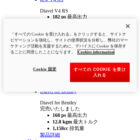
Diavel V4 RS
182 ps
最高出力
12.2 kgm
最大トルク
220 kg
装備重量（燃料を除く）
「すべての Cookie を受け入れる」をクリックすると、サイトナ
¥4,400,000
i
ビゲーションを強化し、サイトの使用状況を分析し、弊社のマー
コンフィギュレーター
製品詳細
ケティング活動を支援するために、デバイスに Cookie を保存す
new
V4 RS 100
ることに同意したことになります。
Cookies information
Diavel V4 RS 100
182 ps
最高出力
Cookie 設定
すべての COOKIE を受け
12.2 kgm
最大トルク
入れる
220 kg
装備重量（燃料を除く）
製品詳細
Diavel for Bentley
Diavel for Bentley
完売いたしました
168 ps
最高出力
12.8 kgm
最大トルク
1,158cc
排気量
製品詳細