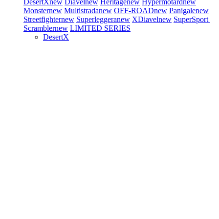
DesertX
new
Diavel
new
Heritage
new
Hypermotard
new
Monster
new
Multistrada
new
OFF-ROAD
new
Panigale
new
Streetfighter
new
Superleggera
new
XDiavel
new
SuperSport
Scrambler
new
LIMITED SERIES
DesertX