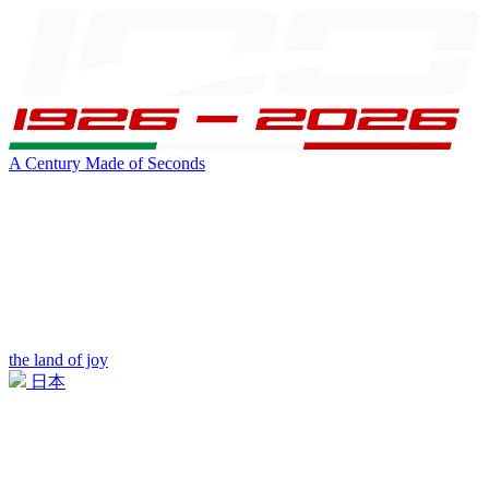
A Century Made of Seconds
the land of joy
日本