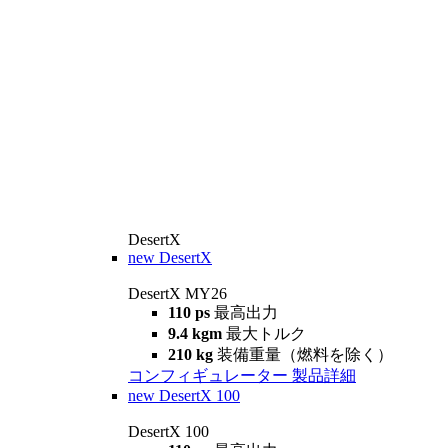
DesertX
new
DesertX
DesertX MY26
110 ps
最高出力
9.4 kgm
最大トルク
210 kg
装備重量（燃料を除く）
コンフィギュレーター
製品詳細
new
DesertX 100
DesertX 100