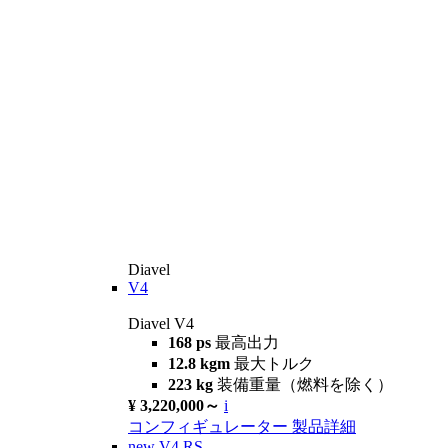
Diavel
V4
Diavel V4
168 ps
最高出力
12.8 kgm
最大トルク
223 kg
装備重量（燃料を除く）
¥ 3,220,000～
i
コンフィギュレーター
製品詳細
new
V4 RS