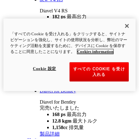
Diavel V4 RS
182 ps
最高出力
12.2 kgm
最大トルク
220 kg
装備重量（燃料を除く）
「すべての Cookie を受け入れる」をクリックすると、サイトナ
¥4,400,000
i
ビゲーションを強化し、サイトの使用状況を分析し、弊社のマー
コンフィギュレーター
製品詳細
ケティング活動を支援するために、デバイスに Cookie を保存す
new
V4 RS 100
ることに同意したことになります。
Cookies information
Diavel V4 RS 100
182 ps
最高出力
Cookie 設定
すべての COOKIE を受け
12.2 kgm
最大トルク
入れる
220 kg
装備重量（燃料を除く）
製品詳細
Diavel for Bentley
Diavel for Bentley
完売いたしました
168 ps
最高出力
12.8 kgm
最大トルク
1,158cc
排気量
製品詳細