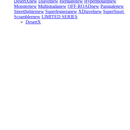
DesertX
new
Diavel
new
Heritage
new
Hypermotard
new
Monster
new
Multistrada
new
OFF-ROAD
new
Panigale
new
Streetfighter
new
Superleggera
new
XDiavel
new
SuperSport
Scrambler
new
LIMITED SERIES
DesertX