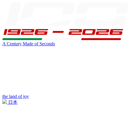
A Century Made of Seconds
the land of joy
日本