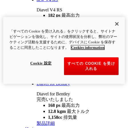
Diavel V4 RS
182 ps
最高出力
12.2 kgm
最大トルク
220 kg
装備重量（燃料を除く）
「すべての Cookie を受け入れる」をクリックすると、サイトナ
¥4,400,000
i
ビゲーションを強化し、サイトの使用状況を分析し、弊社のマー
コンフィギュレーター
製品詳細
ケティング活動を支援するために、デバイスに Cookie を保存す
new
V4 RS 100
ることに同意したことになります。
Cookies information
Diavel V4 RS 100
182 ps
最高出力
Cookie 設定
すべての COOKIE を受け
12.2 kgm
最大トルク
入れる
220 kg
装備重量（燃料を除く）
製品詳細
Diavel for Bentley
Diavel for Bentley
完売いたしました
168 ps
最高出力
12.8 kgm
最大トルク
1,158cc
排気量
製品詳細