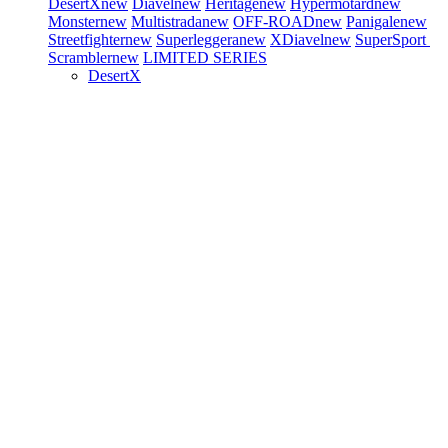
DesertX
new
Diavel
new
Heritage
new
Hypermotard
new
Monster
new
Multistrada
new
OFF-ROAD
new
Panigale
new
Streetfighter
new
Superleggera
new
XDiavel
new
SuperSport
Scrambler
new
LIMITED SERIES
DesertX