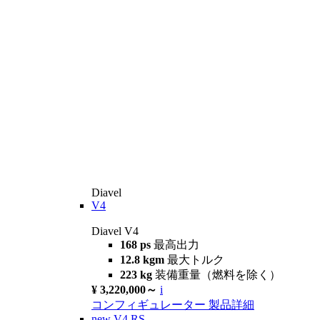
Diavel
V4
Diavel V4
168 ps
最高出力
12.8 kgm
最大トルク
223 kg
装備重量（燃料を除く）
¥ 3,220,000～
i
コンフィギュレーター
製品詳細
new
V4 RS