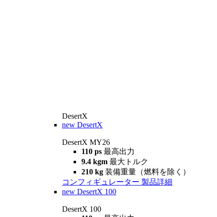
DesertX
new
DesertX
DesertX MY26
110 ps
最高出力
9.4 kgm
最大トルク
210 kg
装備重量（燃料を除く）
コンフィギュレーター
製品詳細
new
DesertX 100
DesertX 100