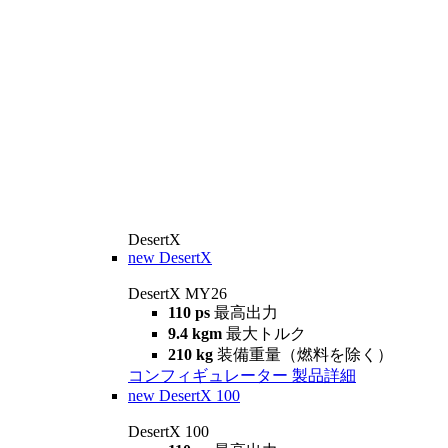
DesertX
new
DesertX
DesertX MY26
110 ps
最高出力
9.4 kgm
最大トルク
210 kg
装備重量（燃料を除く）
コンフィギュレーター
製品詳細
new
DesertX 100
DesertX 100