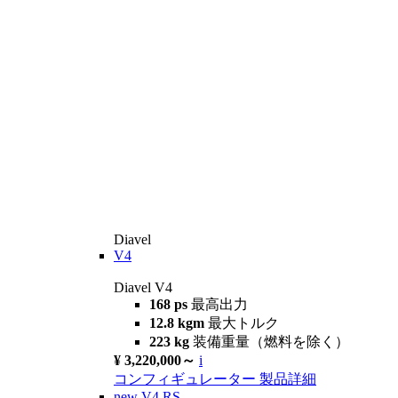
Diavel
V4
Diavel V4
168 ps
最高出力
12.8 kgm
最大トルク
223 kg
装備重量（燃料を除く）
¥ 3,220,000～
i
コンフィギュレーター
製品詳細
new
V4 RS