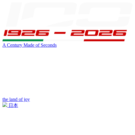
A Century Made of Seconds
the land of joy
日本