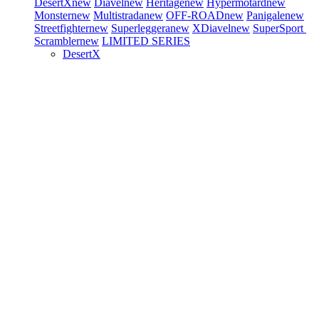
DesertX
new
Diavel
new
Heritage
new
Hypermotard
new
Monster
new
Multistrada
new
OFF-ROAD
new
Panigale
new
Streetfighter
new
Superleggera
new
XDiavel
new
SuperSport
Scrambler
new
LIMITED SERIES
DesertX