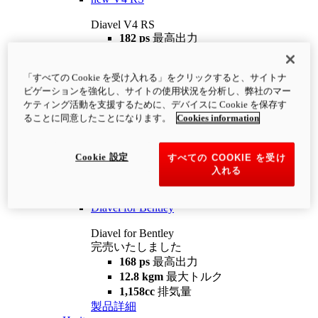
Diavel V4 RS
182 ps
最高出力
12.2 kgm
最大トルク
220 kg
装備重量（燃料を除く）
「すべての Cookie を受け入れる」をクリックすると、サイトナ
¥4,400,000
i
ビゲーションを強化し、サイトの使用状況を分析し、弊社のマー
コンフィギュレーター
製品詳細
ケティング活動を支援するために、デバイスに Cookie を保存す
new
V4 RS 100
ることに同意したことになります。
Cookies information
Diavel V4 RS 100
182 ps
最高出力
Cookie 設定
すべての COOKIE を受け
12.2 kgm
最大トルク
入れる
220 kg
装備重量（燃料を除く）
製品詳細
Diavel for Bentley
Diavel for Bentley
完売いたしました
168 ps
最高出力
12.8 kgm
最大トルク
1,158cc
排気量
製品詳細