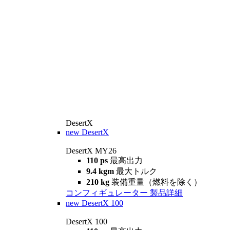
DesertX
new
DesertX
DesertX MY26
110 ps
最高出力
9.4 kgm
最大トルク
210 kg
装備重量（燃料を除く）
コンフィギュレーター
製品詳細
new
DesertX 100
DesertX 100