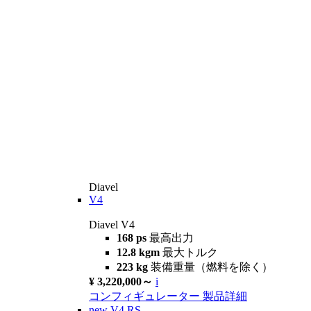
Diavel
V4
Diavel V4
168 ps
最高出力
12.8 kgm
最大トルク
223 kg
装備重量（燃料を除く）
¥ 3,220,000～
i
コンフィギュレーター
製品詳細
new
V4 RS