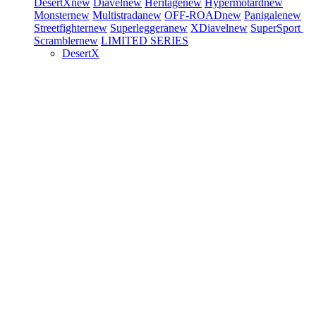
DesertX
new
Diavel
new
Heritage
new
Hypermotard
new
Monster
new
Multistrada
new
OFF-ROAD
new
Panigale
new
Streetfighter
new
Superleggera
new
XDiavel
new
SuperSport
Scrambler
new
LIMITED SERIES
DesertX