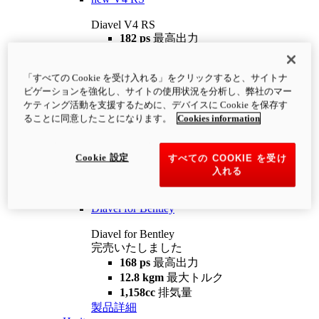
Diavel V4 RS
182 ps
最高出力
12.2 kgm
最大トルク
220 kg
装備重量（燃料を除く）
「すべての Cookie を受け入れる」をクリックすると、サイトナ
¥4,400,000
i
ビゲーションを強化し、サイトの使用状況を分析し、弊社のマー
コンフィギュレーター
製品詳細
ケティング活動を支援するために、デバイスに Cookie を保存す
new
V4 RS 100
ることに同意したことになります。
Cookies information
Diavel V4 RS 100
182 ps
最高出力
Cookie 設定
すべての COOKIE を受け
12.2 kgm
最大トルク
入れる
220 kg
装備重量（燃料を除く）
製品詳細
Diavel for Bentley
Diavel for Bentley
完売いたしました
168 ps
最高出力
12.8 kgm
最大トルク
1,158cc
排気量
製品詳細