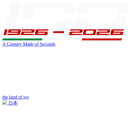
A Century Made of Seconds
the land of joy
日本