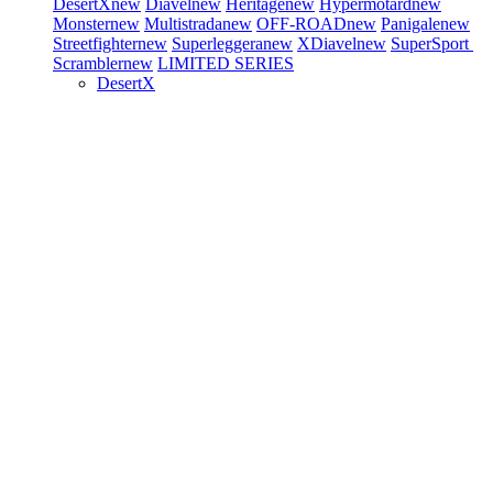
DesertX
new
Diavel
new
Heritage
new
Hypermotard
new
Monster
new
Multistrada
new
OFF-ROAD
new
Panigale
new
Streetfighter
new
Superleggera
new
XDiavel
new
SuperSport
Scrambler
new
LIMITED SERIES
DesertX