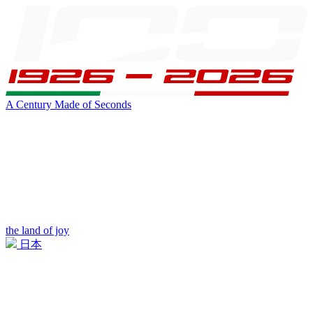
A Century Made of Seconds
the land of joy
日本