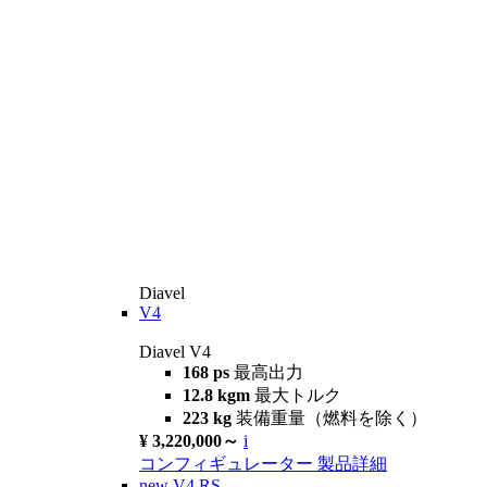
Diavel
V4
Diavel V4
168 ps
最高出力
12.8 kgm
最大トルク
223 kg
装備重量（燃料を除く）
¥ 3,220,000～
i
コンフィギュレーター
製品詳細
new
V4 RS