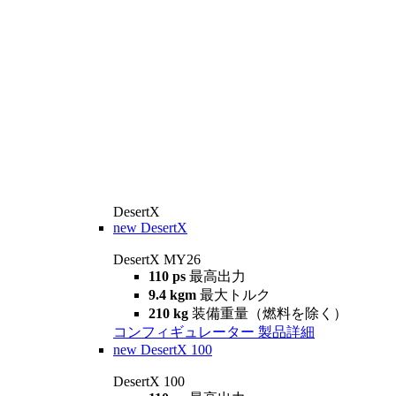
DesertX
new
DesertX
DesertX MY26
110 ps
最高出力
9.4 kgm
最大トルク
210 kg
装備重量（燃料を除く）
コンフィギュレーター
製品詳細
new
DesertX 100
DesertX 100