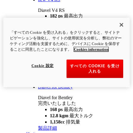
Diavel V4 RS
182 ps
最高出力
12.2 kgm
最大トルク
220 kg
装備重量（燃料を除く）
「すべての Cookie を受け入れる」をクリックすると、サイトナ
¥4,400,000
i
ビゲーションを強化し、サイトの使用状況を分析し、弊社のマー
コンフィギュレーター
製品詳細
ケティング活動を支援するために、デバイスに Cookie を保存す
new
V4 RS 100
ることに同意したことになります。
Cookies information
Diavel V4 RS 100
182 ps
最高出力
Cookie 設定
すべての COOKIE を受け
12.2 kgm
最大トルク
入れる
220 kg
装備重量（燃料を除く）
製品詳細
Diavel for Bentley
Diavel for Bentley
完売いたしました
168 ps
最高出力
12.8 kgm
最大トルク
1,158cc
排気量
製品詳細