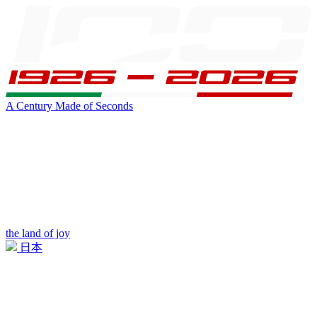
A Century Made of Seconds
the land of joy
日本