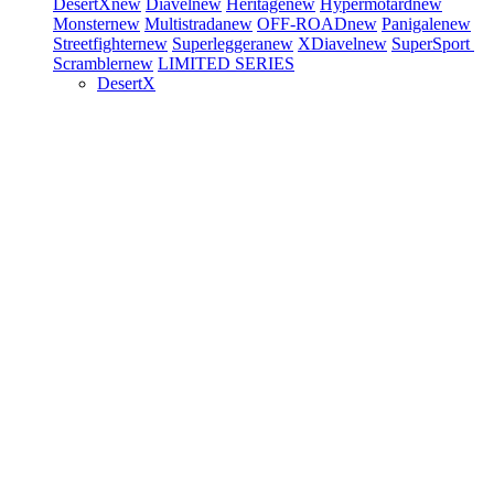
DesertX
new
Diavel
new
Heritage
new
Hypermotard
new
Monster
new
Multistrada
new
OFF-ROAD
new
Panigale
new
Streetfighter
new
Superleggera
new
XDiavel
new
SuperSport
Scrambler
new
LIMITED SERIES
DesertX