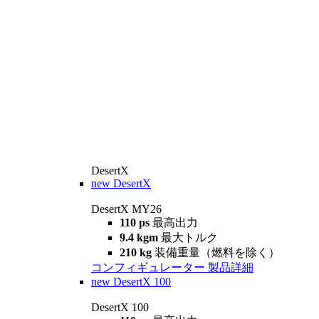
DesertX
new
DesertX
DesertX MY26
110 ps
最高出力
9.4 kgm
最大トルク
210 kg
装備重量（燃料を除く）
コンフィギュレーター
製品詳細
new
DesertX 100
DesertX 100