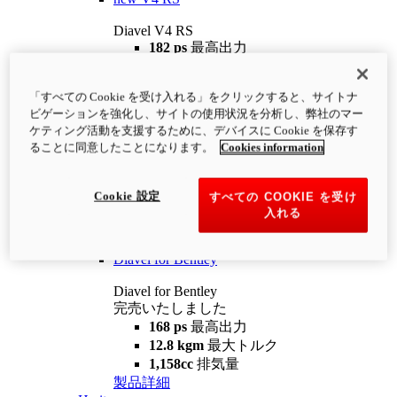
Diavel V4 RS
182 ps
最高出力
12.2 kgm
最大トルク
220 kg
装備重量（燃料を除く）
「すべての Cookie を受け入れる」をクリックすると、サイトナ
¥4,400,000
i
ビゲーションを強化し、サイトの使用状況を分析し、弊社のマー
コンフィギュレーター
製品詳細
ケティング活動を支援するために、デバイスに Cookie を保存す
new
V4 RS 100
ることに同意したことになります。
Cookies information
Diavel V4 RS 100
182 ps
最高出力
Cookie 設定
すべての COOKIE を受け
12.2 kgm
最大トルク
入れる
220 kg
装備重量（燃料を除く）
製品詳細
Diavel for Bentley
Diavel for Bentley
完売いたしました
168 ps
最高出力
12.8 kgm
最大トルク
1,158cc
排気量
製品詳細