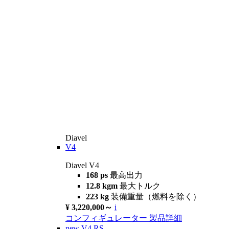
Diavel
V4
Diavel V4
168 ps
最高出力
12.8 kgm
最大トルク
223 kg
装備重量（燃料を除く）
¥ 3,220,000～
i
コンフィギュレーター
製品詳細
new
V4 RS